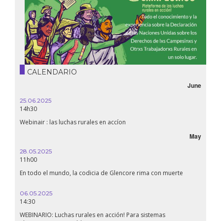
CALENDARIO
June
25.06.2025
16.10.
14h30
18h30
Webinair : las luchas rurales en accíon
Líbano
May
28.05.2025
24.09
11h00
19:00
En todo el mundo, la codicia de Glencore rima con muerte
Confer
renaci
06.05.2025
14:30
18.09.
19:00
WEBINARIO: Luchas rurales en acción! Para sistemas