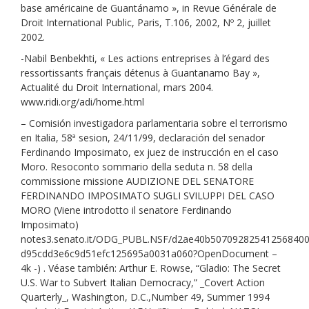
base américaine de Guantánamo », in Revue Générale de
Droit International Public, Paris, T.106, 2002, Nº 2, juillet
2002.
-Nabil Benbekhti, « Les actions entreprises à l’égard des
ressortissants français détenus à Guantanamo Bay »,
Actualité du Droit International, mars 2004.
www.ridi.org/adi/home.html
– Comisión investigadora parlamentaria sobre el terrorismo
en Italia, 58ª sesion, 24/11/99, declaración del senador
Ferdinando Imposimato, ex juez de instrucción en el caso
Moro. Resoconto sommario della seduta n. 58 della
commissione missione AUDIZIONE DEL SENATORE
FERDINANDO IMPOSIMATO SUGLI SVILUPPI DEL CASO
MORO (Viene introdotto il senatore Ferdinando
Imposimato)
notes3.senato.it/ODG_PUBL.NSF/d2ae40b50709282541256840
d95cdd3e6c9d51efc125695a0031a060?OpenDocument –
4k -) . Véase también: Arthur E. Rowse, “Gladio: The Secret
U.S. War to Subvert Italian Democracy,” _Covert Action
Quarterly_, Washington, D.C.,Number 49, Summer 1994