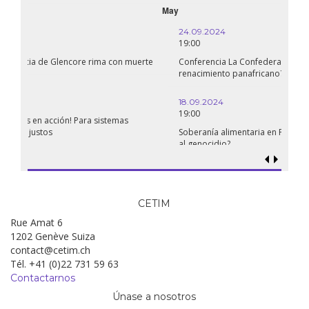
September
24.09.2024
19:00
Conferencia La Confederación de Estados del Sahel: ¿un
renacimiento panafricano?
18.09.2024
19:00
Soberanía alimentaria en Palestina: ¿qué perspectivas hay frente
al genocidio?
CETIM
Rue Amat 6
1202 Genève Suiza
contact@cetim.ch
Tél. +41 (0)22 731 59 63
Contactarnos
Únase a nosotros