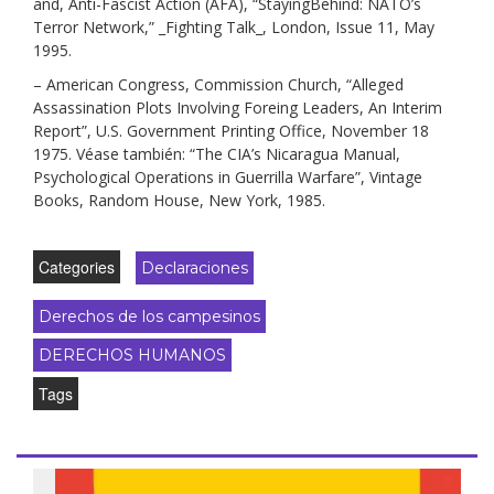
and, Anti-Fascist Action (AFA), “StayingBehind: NATO’s
Terror Network,” _Fighting Talk_, London, Issue 11, May
1995.
– American Congress, Commission Church, “Alleged
Assassination Plots Involving Foreing Leaders, An Interim
Report”, U.S. Government Printing Office, November 18
1975. Véase también: “The CIA’s Nicaragua Manual,
Psychological Operations in Guerrilla Warfare”, Vintage
Books, Random House, New York, 1985.
Categories
Declaraciones
Derechos de los campesinos
DERECHOS HUMANOS
Tags