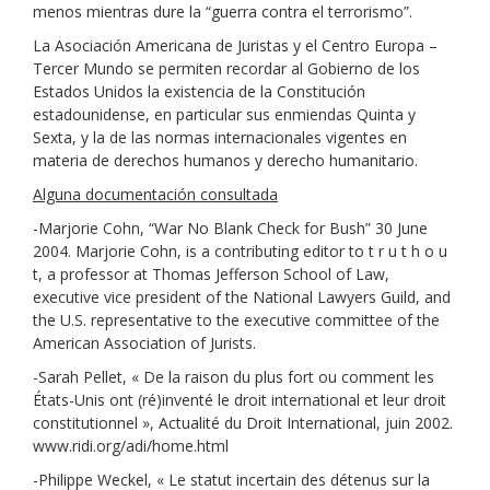
menos mientras dure la “guerra contra el terrorismo”.
La Asociación Americana de Juristas y el Centro Europa –
Tercer Mundo se permiten recordar al Gobierno de los
Estados Unidos la existencia de la Constitución
estadounidense, en particular sus enmiendas Quinta y
Sexta, y la de las normas internacionales vigentes en
materia de derechos humanos y derecho humanitario.
Alguna documentación consultada
-Marjorie Cohn, “War No Blank Check for Bush” 30 June
2004. Marjorie Cohn, is a contributing editor to t r u t h o u
t, a professor at Thomas Jefferson School of Law,
executive vice president of the National Lawyers Guild, and
the U.S. representative to the executive committee of the
American Association of Jurists.
-Sarah Pellet, « De la raison du plus fort ou comment les
États-Unis ont (ré)inventé le droit international et leur droit
constitutionnel », Actualité du Droit International, juin 2002.
www.ridi.org/adi/home.html
-Philippe Weckel, « Le statut incertain des détenus sur la