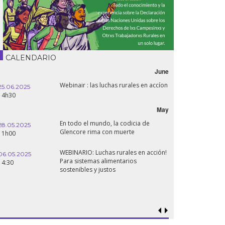
CALENDARIO
June
Webinair : las luchas rurales en accíon
25.06.2025
16.10.2024
14h30
18h30
May
En todo el mundo, la codicia de
28.05.2025
24.09.2024
Glencore rima con muerte
11h00
19:00
WEBINARIO: Luchas rurales en acción!
06.05.2025
Para sistemas alimentarios
18.09.2024
14:30
sostenibles y justos
19:00