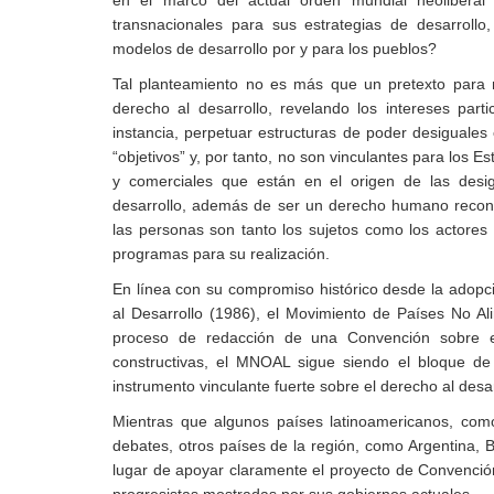
transnacionales para sus estrategias de desarrollo
modelos de desarrollo por y para los pueblos?
Tal planteamiento no es más que un pretexto para 
derecho al desarrollo, revelando los intereses part
instancia, perpetuar estructuras de poder desiguales
“objetivos” y, por tanto, no son vinculantes para los 
y comerciales que están en el origen de las desi
desarrollo, además de ser un derecho humano recono
las personas son tanto los sujetos como los actores 
programas para su realización.
En línea con su compromiso histórico desde la adopc
al Desarrollo (1986), el Movimiento de Países No A
proceso de redacción de una Convención sobre el
constructivas, el MNOAL sigue siendo el bloque 
instrumento vinculante fuerte sobre el derecho al desar
Mientras que algunos países latinoamericanos, com
debates, otros países de la región, como Argentina, 
lugar de apoyar claramente el proyecto de Convención
progresistas mostradas por sus gobiernos actuales.