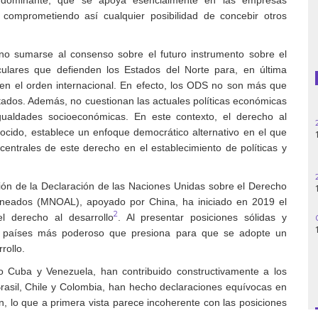
, comprometiendo así cualquier posibilidad de concebir otros
Guatemala
no sumarse al consenso sobre el futuro instrumento sobre el
Haití
iculares que defienden los Estados del Norte para, en última
 en el orden internacional. En efecto, los ODS no son más que
Madagascar
Estados. Además, no cuestionan las actuales políticas económicas
gualdades socioeconómicas. En este contexto, el derecho al
Nigeria
cido, establece un enfoque democrático alternativo en el que
centrales de este derecho en el establecimiento de políticas y
Palestina
ión de la Declaración de las Naciones Unidas sobre el Derecho
Peru
lineados (MNOAL), apoyado por China, ha iniciado en 2019 el
2
 derecho al desarrollo
. Al presentar posiciones sólidas y
Siria
de países más poderoso que presiona para que se adopte un
rollo.
Turquía
o Cuba y Venezuela, han contribuido constructivamente a los
Venezuela
Brasil, Chile y Colombia, han hecho declaraciones equívocas en
, lo que a primera vista parece incoherente con las posiciones