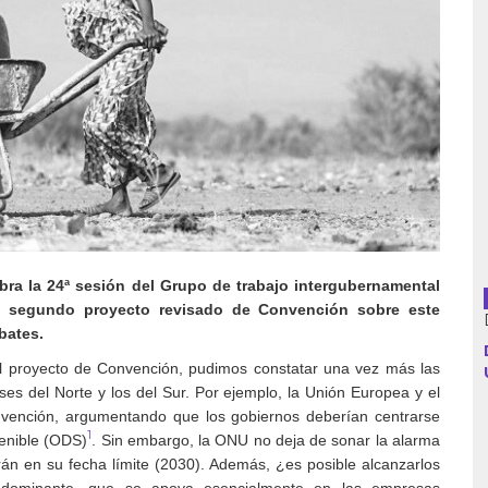
Argentina
Bolivia
Brasil
Chile
bra la 24ª sesión del Grupo de trabajo intergubernamental
Colombia
el segundo proyecto revisado de Convención sobre este
bates.
Cuba
el proyecto de Convención, pudimos constatar una vez más las
Ecuador
íses del Norte y los del Sur. Por ejemplo, la Unión Europea y el
vención, argumentando que los gobiernos deberían centrarse
España
1
tenible (ODS)
. Sin embargo, la ONU no deja de sonar la alarma
án en su fecha límite (2030). Además, ¿es posible alcanzarlos
Francia
l dominante, que se apoya esencialmente en las empresas