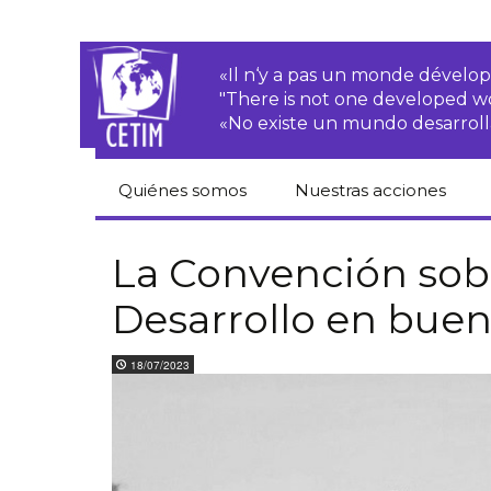
«Il n‘y a pas un monde dével
"There is not one developed 
«No existe un mundo desarroll
Quiénes somos
Nuestras acciones
CETIM
Derechos de las·os
campesinas·os
La Convención sobr
Equipo
Desarrollo en bue
Empresas
transnacionales
Newsletters
18/07/2023
Justicia
Informes de
medioambiental
actividades
Derechos
Estatutos
económicos, sociales
y culturales