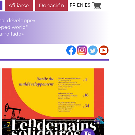
Afiliarse
Donación
FR
EN
ES
mal développé»
oped world"
arrollado»
los
rensa