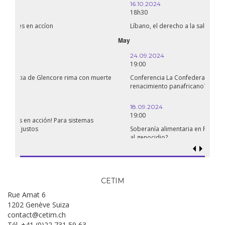
16.10.2024
18h30
Líbano, el derecho a la salud en tiempos de guerra
September
24.09.2024
19:00
Conferencia La Confederación de Estados del Sahel: ¿un
renacimiento panafricano?
18.09.2024
19:00
Soberanía alimentaria en Palestina: ¿qué perspectivas hay frente
al genocidio?
CETIM
Rue Amat 6
1202 Genève Suiza
contact@cetim.ch