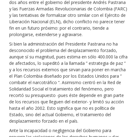
dos años entre el gobierno del presidente Andrés Pastrana
y las Fuerzas Armadas Revolucionarias de Colombia (FARC)
y las tentativas de formalizar otro similar con el Ejército de
Liberación Nacional (ELN), dicho conflicto no parece tener
fin en un futuro próximo: por el contrario, tiende a
prolongarse, extenderse y agravarse.
Si bien la administración del Presidente Pastrana no ha
desconocido el problema del desplazamiento forzado,
aunque sí su magnitud, pues estima en sólo 400.000 la cifra
de afectados, lo supeditó a la llamada ” estrategia de paz ”
y a los recursos externos que sirvan para poner en marcha
el Plan Colombia diseñado por los Estados Unidos para ”
combatir el narcotráfico “. Asimismo centró en la Red de
Solidaridad Social el tratamiento del fenómeno, pero
recortó su presupuesto -pues éste depende en gran parte
de los recursos que lleguen del exterior- y limitó su acción
hasta el año 2002. Esto significa que no es política de
Estado, sino del actual Gobierno, el tratamiento del
desplazamiento forzado en el país.
Ante la incapacidad o negligencia del Gobierno para
prevenir las violaciones de los derechos humanos y dar