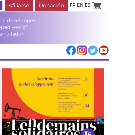
Afiliarse
Donación
FR
EN
ES
mal développé»
oped world"
arrollado»
los
rensa