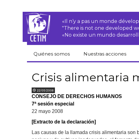
«Il n‘y a pas un monde dével
"There is not one developed 
«No existe un mundo desarroll
Quiénes somos
Nuestras acciones
CETIM
Derechos de las·os
campesinas·os
Crisis alimentaria
Equipo
Empresas
22/05/2008
transnacionales
Newsletters
CONSEJO DE DERECHOS HUMANOS
7ª sesión especial
Justicia
Informes de
medioambiental
22 mayo 2008
actividades
[Extracto de la declaración]
Derechos
Estatutos
económicos, sociales
Las causas de la llamada crisis alimentaria son
y culturales