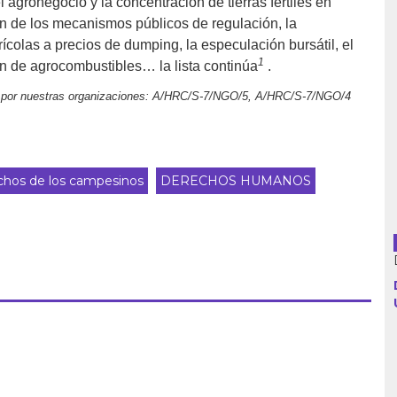
 agronegocio y la concentración de tierras fértiles en
ión de los mecanismos públicos de regulación, la
colas a precios de dumping, la especulación bursátil, el
1
ón de agrocombustibles… la lista continúa
.
Argentina
as por nuestras organizaciones: A/HRC/S-7/NGO/5, A/HRC/S-7/NGO/4
Bolivia
Brasil
hos de los campesinos
DERECHOS HUMANOS
Chile
Colombia
Cuba
Ecuador
España
Francia