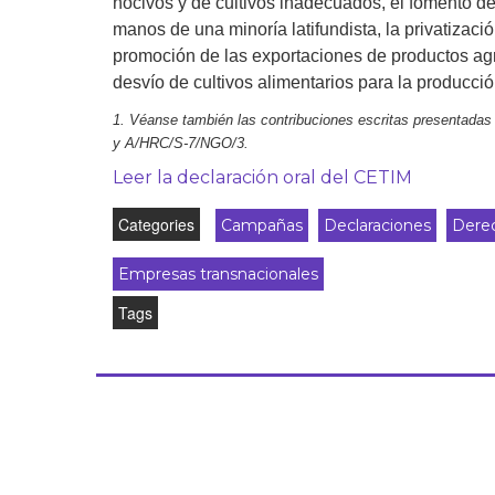
nocivos y de cultivos inadecuados, el fomento del
Derecho al
manos de una minoría latifundista, la privatizac
desarrollo
promoción de las exportaciones de productos agrí
desvío de cultivos alimentarios para la producci
Por país
1. Véanse también las contribuciones escritas presentad
Declaraciones en la
y A/HRC/S-7/NGO/3.
ONU
Leer la declaración oral del CETIM
Conferencias
Categories
Campañas
Declaraciones
Derec
Empresas transnacionales
Tags