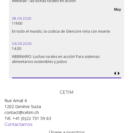
Webinair : las luchas rurales en accíon
Líbano
May
28.05.2025
24.09
11h00
19:00
En todo el mundo, la codicia de Glencore rima con muerte
Confer
renaci
06.05.2025
14:30
18.09.
19:00
WEBINARIO: Luchas rurales en acción! Para sistemas
alimentarios sostenibles y justos
Soberan
al gen
CETIM
Rue Amat 6
1202 Genève Suiza
contact@cetim.ch
Tél. +41 (0)22 731 59 63
Contactarnos
Únase a nosotros