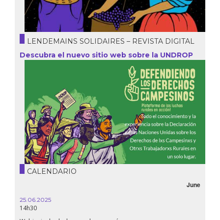
LENDEMAINS SOLIDAIRES – REVISTA DIGITAL
Descubra el nuevo sitio web sobre la UNDROP
CALENDARIO
June
25.06.2025
16.10.
14h30
18h30