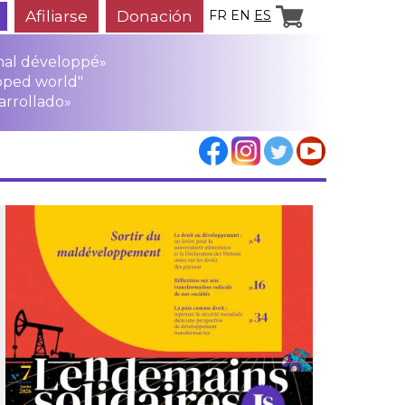
Afiliarse
Donación
FR
EN
ES
mal développé»
oped world"
arrollado»
los
rensa