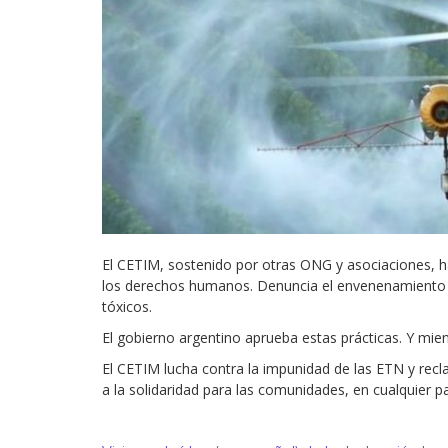
Derecho al
desarrollo
Por país
Declaraciones en la
ONU
Conferencias
El CETIM, sostenido por otras ONG y asociaciones, h
los derechos humanos. Denuncia el envenenamiento de
tóxicos.
El gobierno argentino aprueba estas prácticas. Y mie
El CETIM lucha contra la impunidad de las ETN y recla
a la solidaridad para las comunidades, en cualquier p