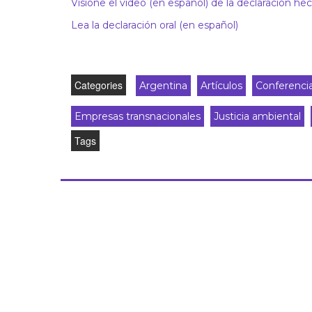
Visione el vídeo (en español) de la declaración h
Lea la declaración oral (en español)
Categories
Argentina
Artículos
Conferenci
Empresas transnacionales
Justicia ambiental
Tags