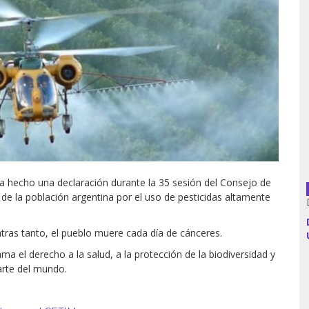
Argentina
Bolivia
Brasil
Chile
a hecho una declaración durante la 35 sesión del Consejo de
Colombia
 la población argentina por el uso de pesticidas altamente
Cuba
ntras tanto, el pueblo muere cada día de cánceres.
Ecuador
ma el derecho a la salud, a la protección de la biodiversidad y
arte del mundo.
España
Francia