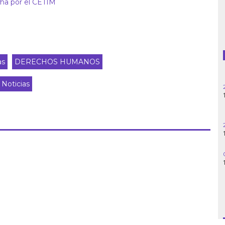
echa por el CETIM
Guatemala
Haití
as
DERECHOS HUMANOS
Madagascar
Noticias
Nigeria
Palestina
Peru
Siria
Turquía
Venezuela