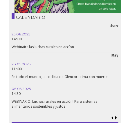
CALENDARIO
June
25.06.2025
16.10.
14h30
18h30
Webinair : las luchas rurales en accíon
Líbano,
May
28.05.2025
24.09
11h00
19:00
En todo el mundo, la codicia de Glencore rima con muerte
Confer
renaci
06.05.2025
14:30
18.09.
19:00
WEBINARIO: Luchas rurales en acción! Para sistemas
alimentarios sostenibles y justos
Soberan
al geno