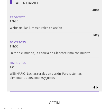
CALENDARIO
June
25.06.2025
16.10.
14h30
18h30
Webinair : las luchas rurales en accíon
Líbano
May
28.05.2025
24.09
11h00
19:00
En todo el mundo, la codicia de Glencore rima con muerte
Confer
renaci
06.05.2025
14:30
18.09.
19:00
WEBINARIO: Luchas rurales en acción! Para sistemas
alimentarios sostenibles y justos
Soberan
al gen
CETIM