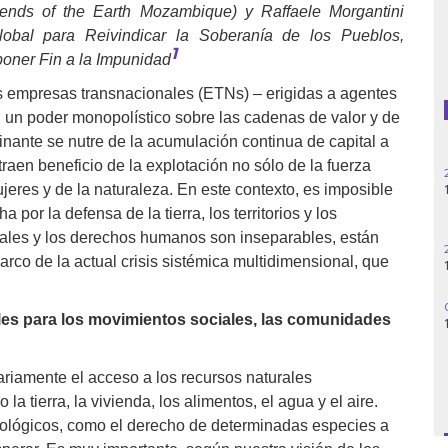
iends of the Earth Mozambique) y Raffaele Morgantini
al para Reivindicar la Soberanía de los Pueblos,
Guatemala
1
poner Fin a la Impunidad
Haití
as empresas transnacionales (ETNs) – erigidas a agentes
en un poder monopolístico sobre las cadenas de valor y de
Madagascar
nante se nutre de la acumulación continua de capital a
raen beneficio de la explotación no sólo de la fuerza
25.06.
Nigeria
14h30
ujeres y de la naturaleza. En este contexto, es imposible
ha por la defensa de la tierra, los territorios y los
Palestina
les y los derechos humanos son inseparables, están
28.05
rco de la actual crisis sistémica multidimensional, que
11h00
Peru
06.05
Siria
es para los movimientos sociales, las comunidades
14:30
Turquía
iamente el acceso a los recursos naturales
Venezuela
a tierra, la vivienda, los alimentos, el agua y el aire.
lógicos, como el derecho de determinadas especies a