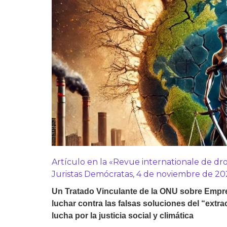
Derecho al
desarrollo
Por país
Declaraciones en la
ONU
Conferencias
Artículo en la «Revue internationale de dro
Juristas Demócratas, 4 de noviembre de 202
Un Tratado Vinculante de la ONU sobre Emp
luchar contra las falsas soluciones del “extra
lucha por la justicia social y climática