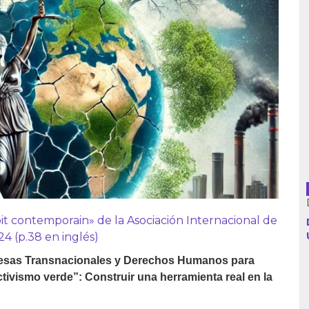
Argentina
Bolivia
Brasil
Chile
Colombia
Cuba
it contemporain» de la Asociación Internacional de
4 (p.38 en inglés)
Ecuador
resas Transnacionales y Derechos Humanos para
España
ctivismo verde”: Construir una herramienta real en la
Francia