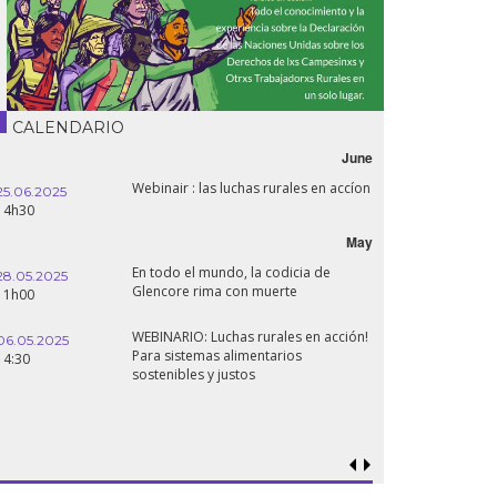
CALENDARIO
June
Webinair : las luchas rurales en accíon
Líba
2025
16.10.2024
tie
18h30
May
En todo el mundo, la codicia de
Con
.2025
24.09.2024
Glencore rima con muerte
Esta
19:00
pan
WEBINARIO: Luchas rurales en acción!
.2025
Sobe
Para sistemas alimentarios
18.09.2024
¿qué
sostenibles y justos
19:00
gen