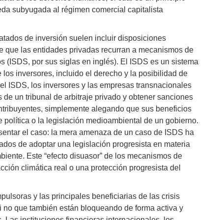
ueda subyugada al régimen comercial capitalista
atados de inversión suelen incluir disposiciones
de que las entidades privadas recurran a mecanismos de
os (ISDS, por sus siglas en inglés). El ISDS es un sistema
los inversores, incluido el derecho y la posibilidad de
o el ISDS, los inversores y las empresas transnacionales
e un tribunal de arbitraje privado y obtener sanciones
ontribuyentes, simplemente alegando que sus beneficios
e política o la legislación medioambiental de un gobierno.
esentar el caso: la mera amenaza de un caso de ISDS ha
tados de adoptar una legislación progresista en materia
biente. Este “efecto disuasor” de los mecanismos de
cción climática real o una protección progresista del
lsoras y las principales beneficiarias de las crisis
i no que también están bloqueando de forma activa y
. Las instituciones financieras internacionales, los