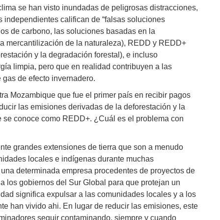
clima se han visto inundadas de peligrosas distracciones,
os independientes califican de “falsas soluciones
dos de carbono, las soluciones basadas en la
una mercantilización de la naturaleza), REDD y REDD+
estación y la degradación forestal), e incluso
a limpia, pero que en realidad contribuyen a las
 gas de efecto invernadero.
ra Mozambique que fue el primer país en recibir pagos
ducir las emisiones derivadas de la deforestación y la
e se conoce como REDD+. ¿Cuál es el problema con
nte grandes extensiones de tierra que son a menudo
nidades locales e indígenas durante muchas
 una determinada empresa procedentes de proyectos de
a los gobiernos del Sur Global para que protejan un
idad significa expulsar a las comunidades locales y a los
te han vivido ahi. En lugar de reducir las emisiones, este
taminadores seguir contaminando, siempre y cuando