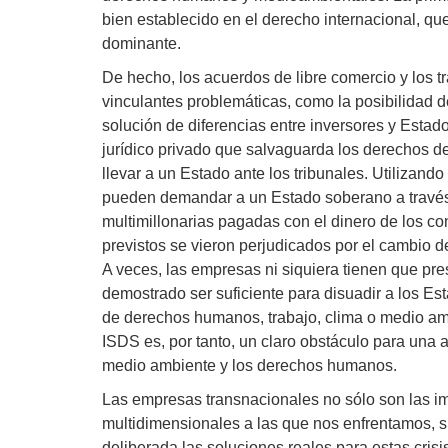
bien establecido en el derecho internacional, q
dominante.
De hecho, los acuerdos de libre comercio y los tr
vinculantes problemáticas, como la posibilidad 
solución de diferencias entre inversores y Estad
jurídico privado que salvaguarda los derechos de 
llevar a un Estado ante los tribunales. Utilizand
pueden demandar a un Estado soberano a través d
multimillonarias pagadas con el dinero de los c
previstos se vieron perjudicados por el cambio d
A veces, las empresas ni siquiera tienen que pr
demostrado ser suficiente para disuadir a los Es
de derechos humanos, trabajo, clima o medio am
ISDS es, por tanto, un claro obstáculo para una a
medio ambiente y los derechos humanos.
Las empresas transnacionales no sólo son las impu
multidimensionales a las que nos enfrentamos, s
deliberada las soluciones reales para estas crisis