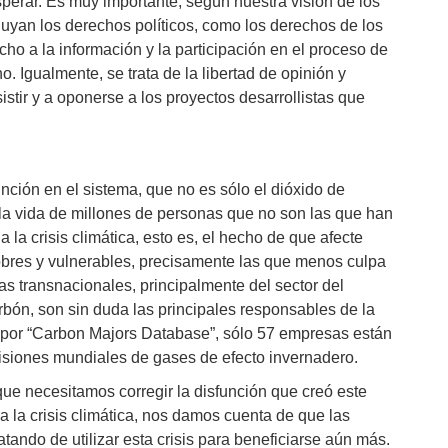
sperar. Es muy importante, según nuestra visión de los
uyan los derechos políticos, como los derechos de los
cho a la información y la participación en el proceso de
 Igualmente, se trata de la libertad de opinión y
istir y a oponerse a los proyectos desarrollistas que
nción en el sistema, que no es sólo el dióxido de
 la vida de millones de personas que no son las que han
 la crisis climática, esto es, el hecho de que afecte
bres y vulnerables, precisamente las que menos culpa
as transnacionales, principalmente del sector del
arbón, son sin duda las principales responsables de la
da por “Carbon Majors Database”, sólo 57 empresas están
isiones mundiales de gases de efecto invernadero.
que necesitamos corregir la disfunción que creó este
 la crisis climática, nos damos cuenta de que las
tando de utilizar esta crisis para beneficiarse aún más.