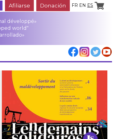
Afiliarse
Donación
FR
EN
ES
mal développé»
oped world"
arrollado»
los
rensa