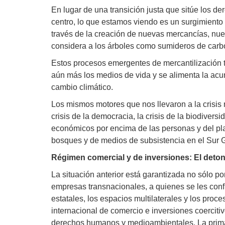
En lugar de una transición justa que sitúe los d
centro, lo que estamos viendo es un surgimiento
través de la creación de nuevas mercancías, nuev
considera a los árboles como sumideros de carbo
Estos procesos emergentes de mercantilización 
aún más los medios de vida y se alimenta la acu
cambio climático.
Los mismos motores que nos llevaron a la crisis mú
crisis de la democracia, la crisis de la biodivers
económicos por encima de las personas y del pla
bosques y de medios de subsistencia en el Sur G
Régimen comercial y de inversiones: El deton
La situación anterior está garantizada no sólo po
empresas transnacionales, a quienes se les confie
estatales, los espacios multilaterales y los proc
internacional de comercio e inversiones coercit
derechos humanos y medioambientales. La primac