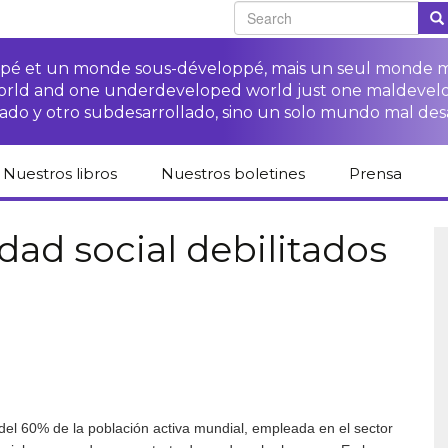
oppé et un monde sous-développé, mais un seul monde 
world and one underdeveloped world just one maldevel
ado y otro subdesarrollado, sino un solo mundo mal des
Nuestros libros
Nuestros boletines
Prensa
Catálogo de libros
Campaña
Espacio para 
del CETIM en
“Protección
medios
dad social debilitados
español
derechos de las·os
campesinas·os”
Campaña Stop
Revista de p
Publicaciones
impunidad de las
Colección derechos
derechos humanos
Acceso a la justicia
ETNs
humanos
para las·os
campesinas·os
Otros documentos y
Librería difusión
Acceso a la justicia
enlaces
Cuadernos críticos
para las víctimas de
Fichas de formación
las ETNs
sobre los derechos
de las·os
campesinas·os
del 60% de la población activa mundial, empleada en el sector