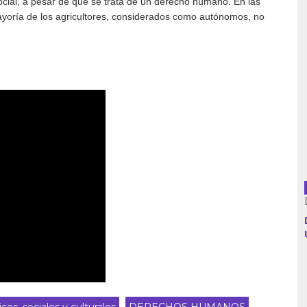
social, a pesar de que se trata de un derecho humano. En las
mayoría de los agricultores, considerados como autónomos, no
Argentina
Bolivia
Brasil
Chile
Colombia
Cuba
Ecuador
España
Francia