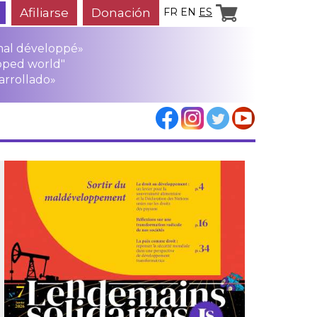
Afiliarse
Donación
FR
EN
ES
mal développé»
oped world"
arrollado»
los
rensa