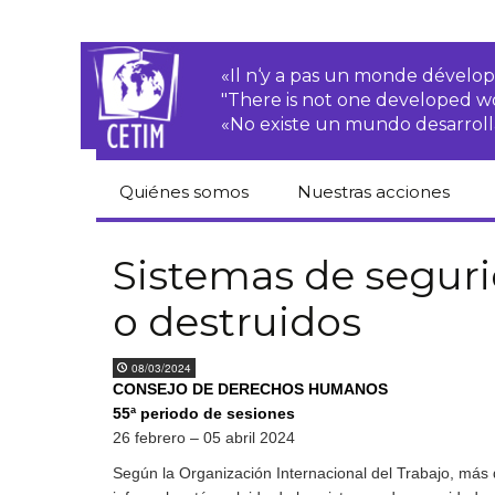
«Il n‘y a pas un monde dével
"There is not one developed 
«No existe un mundo desarroll
Quiénes somos
Nuestras acciones
CETIM
Derechos de las·os
campesinas·os
Sistemas de seguri
Equipo
o destruidos
Empresas
transnacionales
Newsletters
08/03/2024
Justicia
CONSEJO DE DERECHOS HUMANOS
Informes de
medioambiental
actividades
55ª periodo de sesiones
26 febrero – 05 abril 2024
Derechos
Estatutos
económicos, sociales
y culturales
Según la Organización Internacional del Trabajo, más 