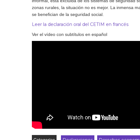
informal, está excluida de los sistemas de seguridad 
zonas rurales, la situación no es mejor. La inmensa 
Derecho al
desarrollo
se benefician de la seguridad social.
Leer la declaración oral del CETIM en francés
Por país
Ver el vídeo con subtítulos en español
Declaraciones en la
ONU
Conferencias
Categories