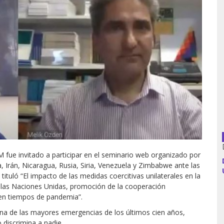
Argentina
Bolivia
Brasil
Chile
Colombia
M fue invitado a participar en el seminario web organizado por
Cuba
, Irán, Nicaragua, Rusia, Siria, Venezuela y Zimbabwe ante las
 tituló “El impacto de las medidas coercitivas unilaterales en la
Ecuador
 las Naciones Unidas, promoción de la cooperación
 en tiempos de pandemia”.
España
na de las mayores emergencias de los últimos cien años,
Francia
discrimina a nadie.