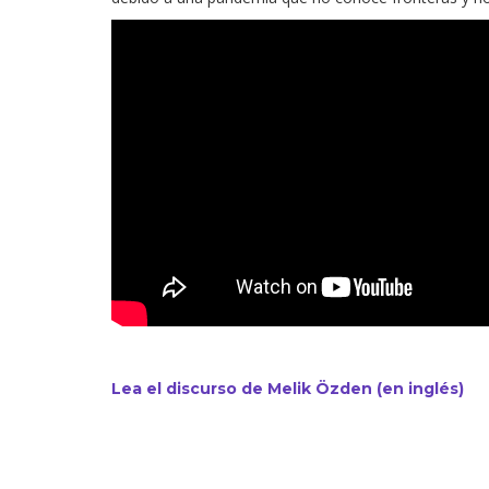
Lea el discurso de Melik Özden
(en inglés)