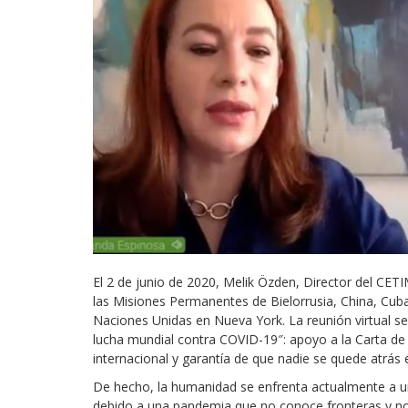
Derecho al
desarrollo
Por país
Declaraciones en la
ONU
Conferencias
El 2 de junio de 2020, Melik Özden, Director del CETI
las Misiones Permanentes de Bielorrusia, China, Cuba
Naciones Unidas en Nueva York.
La reunión virtual se
lucha mundial contra COVID-19″: apoyo a la Carta de
internacional y garantía de que nadie se quede atrás
De hecho, la humanidad se enfrenta actualmente a u
debido a una pandemia que no conoce fronteras y no 