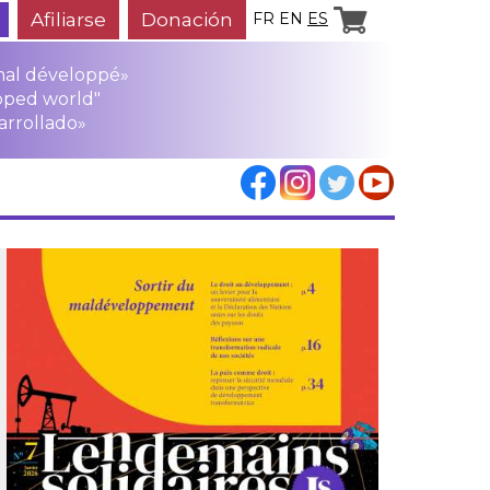
Afiliarse
Donación
FR
EN
ES
mal développé»
oped world"
arrollado»
los
rensa