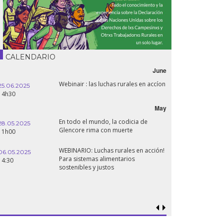
CALENDARIO
June
Webinair : las luchas rurales en accíon
Líbano, el der
16.10.2024
tiempos de gu
18h30
May
En todo el mundo, la codicia de
Conferencia L
24.09.2024
Glencore rima con muerte
Estados del Sa
19:00
panafricano?
WEBINARIO: Luchas rurales en acción!
Soberanía alim
Para sistemas alimentarios
18.09.2024
¿qué perspecti
sostenibles y justos
19:00
genocidio?