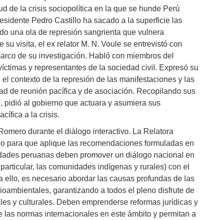
d de la crisis sociopolítica en la que se hunde Perú
sidente Pedro Castillo ha sacado a la superficie las
ando una ola de represión sangrienta que vulnera
u visita, el ex relator M. N. Voule se entrevistó con
marco de su investigación. Habló con miembros del
víctimas y representantes de la sociedad civil. Expresó su
 el contexto de la represión de las manifestaciones y las
rtad de reunión pacífica y de asociación. Recopilando sus
 pidió al gobierno que actuara y asumiera sus
ífica a la crisis.
Romero durante el diálogo interactivo. La Relatora
no para que aplique las recomendaciones formuladas en
oridades peruanas deben promover un diálogo nacional en
particular, las comunidades indígenas y rurales) con el
ara ello, es necesario abordar las causas profundas de las
ocioambientales, garantizando a todos el pleno disfrute de
iales y culturales. Deben emprenderse reformas jurídicas y
e las normas internacionales en este ámbito y permitan a