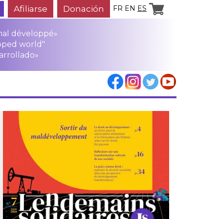
Afiliarse
Donación
FR
EN
ES
mal développé»
oped world"
arrollado»
los
rensa