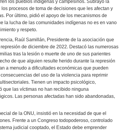
ufren los pueblos indígenas y campesinos. Subrayó la
n los procesos de toma de decisiones que les afectan y
stas. Por último, pidió el apoyo de los mecanismos de
 la lucha de las comunidades indígenas no es en vano
imiento y respeto.
rencia, Raúl Samillán, Presidente de la asociación que
la represión de diciembre de 2022. Destacó las numerosas
ilias tras la lesión o muerte de uno de sus parientes
hecho de que alguien resulte herido durante la represión
ntan a menudo a dificultades económicas que pueden
consecuencias del uso de la violencia para reprimir
ultisectoriales. Tienen un impacto psicológico,
ló que las víctimas no han recibido ninguna
lógicos. Las personas afectadas han sido abandonadas,
ecial de la ONU, insistió en la necesidad de que el
ones. Frente a un Congreso todopoderoso, controlado
sistema judicial cooptado, el Estado debe emprender