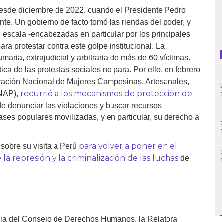
l desde diciembre de 2022, cuando el Presidente Pedro
Guatemala
ente. Un gobierno de facto tomó las riendas del poder, y
escala -encabezadas en particular por los principales
Haití
a protestar contra este golpe institucional. La
maria, extrajudicial y arbitraria de más de 60 víctimas.
Madagascar
tica de las protestas sociales no para. Por ello, en febrero
ración Nacional de Mujeres Campesinas, Artesanales,
25.06.2025
Nigeria
recurrió
a los mecanismos de protección de
INAP),
14h30
de denunciar las violaciones y buscar recursos
Palestina
ases populares movilizadas, y en particular, su derecho a
28.05.2025
11h00
Peru
para volver a poner en el
sobre su visita a Perú
06.05.2025
Siria
a represión y la criminalización de las luchas
de
14:30
Turquía
Venezuela
naria del Consejo de Derechos Humanos, la Relatora