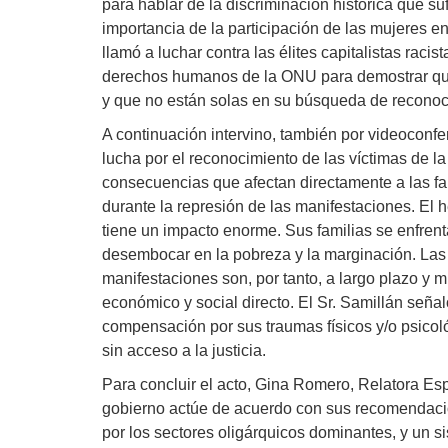
para hablar de la discriminación histórica que s
importancia de la participación de las mujeres e
llamó a luchar contra las élites capitalistas raci
derechos humanos de la ONU para demostrar que
y que no están solas en su búsqueda de reconoc
A continuación intervino, también por videoconfe
lucha por el reconocimiento de las víctimas de 
consecuencias que afectan directamente a las fam
durante la represión de las manifestaciones. El 
tiene un impacto enorme. Sus familias se enfre
desembocar en la pobreza y la marginación. Las 
manifestaciones son, por tanto, a largo plazo y m
económico y social directo. El Sr. Samillán seña
compensación por sus traumas físicos y/o psico
sin acceso a la justicia.
Para concluir el acto, Gina Romero, Relatora Esp
gobierno actúe de acuerdo con sus recomendaci
por los sectores oligárquicos dominantes, y un 