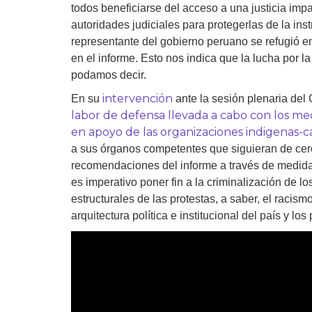
todos beneficiarse del acceso a una justicia imp
autoridades judiciales para protegerlas de la inst
representante del gobierno peruano se refugió 
en el informe. Esto nos indica que la lucha por la
podamos decir.
intervención
En su
ante la sesión plenaria de
labor de defensa llevada a cabo con los m
en apoyo de las organizaciones indigenas-
a sus órganos competentes que siguieran de cerca
recomendaciones del informe a través de medidas
es imperativo poner fin a la criminalización de 
estructurales de las protestas, a saber, el racism
arquitectura política e institucional del país y 