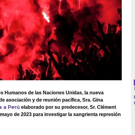
Argentina
Bolivia
Brasil
Chile
Colombia
os Humanos de las Naciones Unidas, la nueva
Cuba
de asociación y de reunión pacífica, Sra. Gina
a a Perú
Ecuador
elaborado por su predecesor, Sr. Clément
n mayo de 2023 para investigar la sangrienta represión
España
Francia