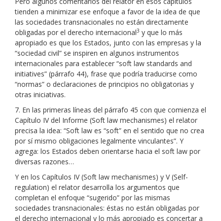
Pero algunos comentarios del relator en esos capítulos
tienden a minimizar ese enfoque a favor de la idea de que
las sociedades transnacionales no están directamente
3
obligadas por el derecho internacional
y que lo más
apropiado es que los Estados, junto con las empresas y la
“sociedad civil” se inspiren en algunos instrumentos
internacionales para establecer “soft law standards and
initiatives” (párrafo 44), frase que podría traducirse como
“normas” o declaraciones de principios no obligatorias y
otras iniciativas.
7. En las primeras líneas del párrafo 45 con que comienza el
Capítulo IV del Informe (Soft law mechanismes) el relator
precisa la idea: “Soft law es “soft” en el sentido que no crea
por sí mismo obligaciones legalmente vinculantes”. Y
agrega: los Estados deben orientarse hacia el soft law por
diversas razones…
Y en los Capítulos IV (Soft law mechanismes) y V (Self-
regulation) el relator desarrolla los argumentos que
completan el enfoque “sugerido” por las mismas
sociedades transnacionales: éstas no están obligadas por
el derecho internacional y lo más apropiado es concertar a