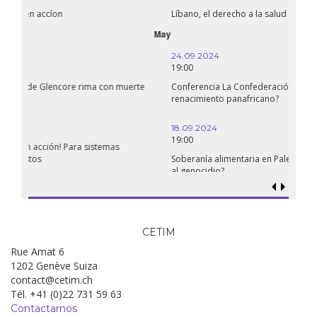
Líbano, el derecho a la salud en tiempos de guerra
September
24.09.2024
19:00
Conferencia La Confederación de Estados del Sahel: ¿un
renacimiento panafricano?
18.09.2024
19:00
Soberanía alimentaria en Palestina: ¿qué perspectivas hay frente
al genocidio?
CETIM
Rue Amat 6
1202 Genève Suiza
contact@cetim.ch
Tél. +41 (0)22 731 59 63