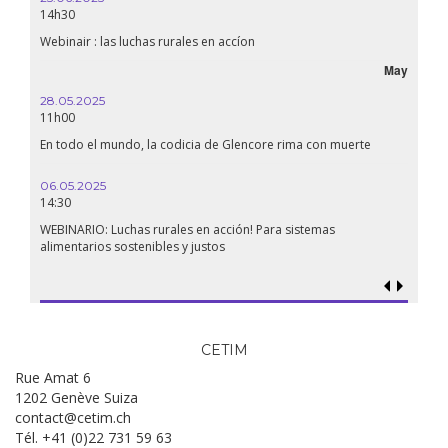
14h30
18h30
Webinair : las luchas rurales en accíon
Líbano
May
28.05.2025
24.09
11h00
19:00
En todo el mundo, la codicia de Glencore rima con muerte
Confer
renaci
06.05.2025
14:30
18.09.
19:00
WEBINARIO: Luchas rurales en acción! Para sistemas
alimentarios sostenibles y justos
Soberan
al gen
CETIM
Rue Amat 6
1202 Genève Suiza
contact@cetim.ch
Tél. +41 (0)22 731 59 63