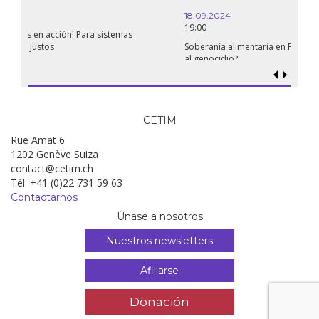
18.09.2024
19:00
Soberanía alimentaria en Palestina: ¿qué perspectivas hay frente
al genocidio?
CETIM
Rue Amat 6
1202 Genève Suiza
contact@cetim.ch
Tél. +41 (0)22 731 59 63
Contactarnos
Únase a nosotros
Nuestros newsletters
Afiliarse
Donación