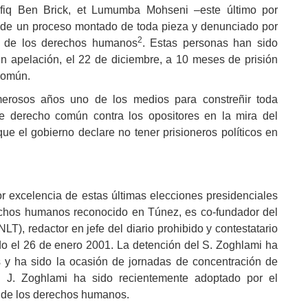
fiq Ben Brick, et Lumumba Mohseni –este último por
s de un proceso montado de toda pieza y denunciado por
2
sa de los derechos humanos
. Estas personas han sido
 apelación, el 22 de diciembre, a 10 meses de prisión
común.
erosos años uno de los medios para constreñir toda
de derecho común contra los opositores en la mira del
que el gobierno declare no tener prisioneros políticos en
por excelencia de estas últimas elecciones presidenciales
echos humanos reconocido en Túnez, es co-fundador del
T), redactor en jefe del diario prohibido y contestatario
do el 26 de enero 2001. La detención del S. Zoghlami ha
 y ha sido la ocasión de jornadas de concentración de
. J. Zoghlami ha sido recientemente adoptado por el
s de los derechos humanos.