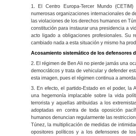
1. El Centro Europa-Tercer Mundo (CETIM) 
Derecho al
desarrollo
numerosas organizaciones internacionales de d
las violaciones de los derechos humanos en Túne
Por país
constitución para instaurar una presidencia a v
acto ligado a obligaciones profesionales. Su 
Declaraciones en la
cambiado nada a esta situación y mismo ha prod
ONU
Acosamiento sistemático de los defensores
Conferencias
2. El régimen de Ben Ali no pierde jamás una oc
democráticos y trata de vehicular y defender es
esta imagen, pues el régimen continua a amorda
3. En efecto, el partido-Estado en el poder, l
una hegemonía implacable sobre la vida polí
terrorista y aquellas atribuidas a los extremist
adoptadas en contra de toda oposición pací
humanos denuncian regularmente las restriccione
Túnez, la multiplicación de medidas de intimidac
opositores políticos y a los defensores de l