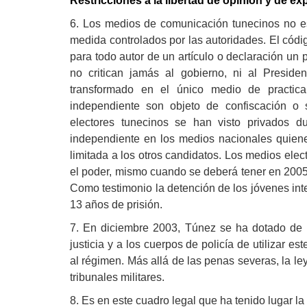
Restricciones a la libertad de opinión y de ex
6. Los medios de comunicación tunecinos no e
medida controlados por las autoridades. El códi
para todo autor de un artículo o declaración un 
no critican jamás al gobierno, ni al Preside
transformado en el único medio de practicar
independiente son objeto de confiscación o 
electores tunecinos se han visto privados d
independiente en los medios nacionales quien
limitada a los otros candidatos. Los medios ele
el poder, mismo cuando se deberá tener en 2005
Como testimonio la detención de los jóvenes int
13 años de prisión.
7. En diciembre 2003, Túnez se ha dotado de un
justicia y a los cuerpos de policía de utilizar 
al régimen. Más allá de las penas severas, la l
tribunales militares.
8. Es en este cuadro legal que ha tenido lugar la