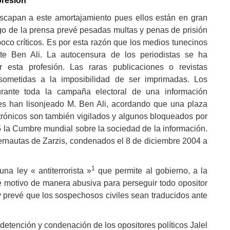
presión
scapan a este amortajamiento pues ellos están en gran
go de la prensa prevé pesadas multas y penas de prisión
poco críticos. Es por esta razón que los medios tunecinos
nte Ben Ali. La autocensura de los periodistas se ha
 esta profesión. Las raras publicaciones o revistas
sometidas a la imposibilidad de ser imprimadas. Los
urante toda la campaña electoral de una información
es han lisonjeado M. Ben Ali, acordando que una plaza
ctrónicos son también vigilados y algunos bloqueados por
 la Cumbre mundial sobre la sociedad de la información.
ernautas de Zarzis, condenados el 8 de diciembre 2004 a
1
a ley « antiterrorista »
que permite al gobierno, a la
este motivo de manera abusiva para perseguir todo opositor
ey prevé que los sospechosos civiles sean traducidos ante
 detención y condenación de los opositores políticos Jalel