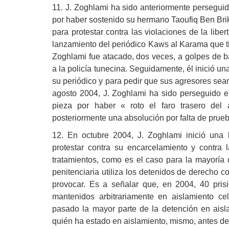
11. J. Zoghlami ha sido anteriormente persegui
por haber sostenido su hermano Taoufiq Ben Brik
para protestar contra las violaciones de la lib
lanzamiento del periódico Kaws al Karama que tit
Zoghlami fue atacado, dos veces, a golpes de b
a la policía tunecina. Seguidamente, él inició u
su periódico y para pedir que sus agresores sea
agosto 2004, J. Zoghlami ha sido perseguido e
pieza por haber « roto el faro trasero del 
posteriormente una absolución por falta de prue
12. En octubre 2004, J. Zoghlami inició un
protestar contra su encarcelamiento y contra 
tratamientos, como es el caso para la mayoría d
penitenciaria utiliza los detenidos de derecho c
provocar. Es a señalar que, en 2004, 40 prisi
mantenidos arbitrariamente en aislamiento c
pasado la mayor parte de la detención en aisl
quién ha estado en aislamiento, mismo, antes de 