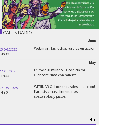
CALENDARIO
June
Webinair : las luchas rurales en accíon
25.06.2025
16.10.2024
14h30
18h30
May
En todo el mundo, la codicia de
28.05.2025
24.09.2024
Glencore rima con muerte
11h00
19:00
WEBINARIO: Luchas rurales en acción!
06.05.2025
Para sistemas alimentarios
18.09.2024
14:30
sostenibles y justos
19:00