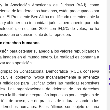
y la Asociación Americana de Juristas (AAJ), como
efensa de los derechos humanos, están preocupados por
z. El Presidente Ben Ali ha modificado recientemente la
Argentina
ida y obtener una inmunidad jurídica permanente por todo
reelección, en octubre 2004 con 94,5% de votos, no ha
Bolivia
ucido un endurecimiento de la represión.
 de derechos humanos
Brasil
asión para ostentar su apego a los valores republicanos y
Chile
ta imagen en el mundo entero. La realidad es contraria a
zar toda oposición.
Colombia
a Agrupación Constitucional Democrática (RCD), conserva
Cuba
tica y el gobierno invoca incansablemente la amenaza
as religiosos para justificar todas las medidas represivas
Ecuador
fica. Las organizaciones de defensa de los derechos
s a la libertad de expresión impuestas por el régimen de
España
ión, de acoso, ver de practicas de tortura, visando a los
os derechos humanos. Estos últimos son objeto de una
Francia