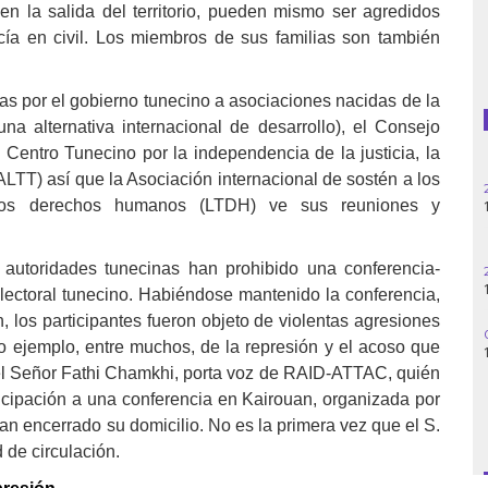
en la salida del territorio, pueden mismo ser agredidos
cía en civil. Los miembros de sus familias son también
Guatemala
Haití
s por el gobierno tunecino a asociaciones nacidas de la
 alternativa internacional de desarrollo), el Consejo
Madagascar
 Centro Tunecino por la independencia de la justicia, la
ALTT) así que la Asociación internacional de sostén a los
Nigeria
e los derechos humanos (LTDH) ve sus reuniones y
Palestina
 autoridades tunecinas han prohibido una conferencia-
Peru
lectoral tunecino. Habiéndose mantenido la conferencia,
, los participantes fueron objeto de violentas agresiones
Siria
ro ejemplo, entre muchos, de la represión y el acoso que
l del Señor Fathi Chamkhi, porta voz de RAID-ATTAC, quién
Turquía
rticipación a una conferencia en Kairouan, organizada por
an encerrado su domicilio. No es la primera vez que el S.
Venezuela
 de circulación.