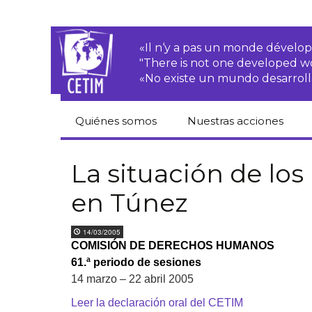
«Il n‘y a pas un monde dével
"There is not one developed 
«No existe un mundo desarroll
Quiénes somos
Nuestras acciones
CETIM
Derechos de las·os
campesinas·os
La situación de l
Equipo
en Túnez
Empresas
transnacionales
Newsletters
14/03/2005
Justicia
COMISIÓN DE DERECHOS HUMANOS
Informes de
medioambiental
actividades
61.ª periodo de sesiones
Derechos
14 marzo – 22 abril 2005
Estatutos
económicos, sociales
y culturales
Leer la declaración oral del CETIM