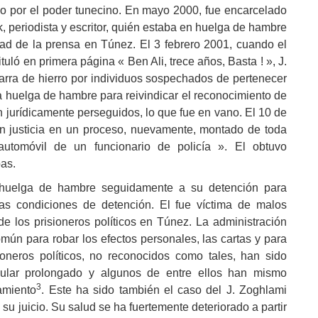
do por el poder tunecino. En mayo 2000, fue encarcelado
, periodista y escritor, quién estaba en huelga de hambre
ertad de la prensa en Túnez. El 3 febrero 2001, cuando el
uló en primera página « Ben Ali, trece años, Basta ! », J.
arra de hierro por individuos sospechados de pertenecer
na huelga de hambre para reivindicar el reconocimiento de
n jurídicamente perseguidos, lo que fue en vano. El 10 de
n justicia en un proceso, nuevamente, montado de toda
automóvil de un funcionario de policía ». El obtuvo
bas.
a huelga de hambre seguidamente a su detención para
las condiciones de detención. El fue víctima de malos
e los prisioneros políticos en Túnez. La administración
omún para robar los efectos personales, las cartas y para
oneros políticos, no reconocidos como tales, han sido
elular prolongado y algunos de entre ellos han mismo
3
amiento
. Este ha sido también el caso del J. Zoghlami
su juicio. Su salud se ha fuertemente deteriorado a partir