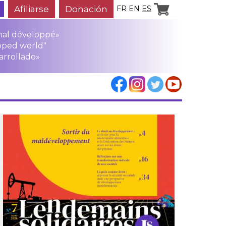
Afiliarse
Donación
FR
EN
ES
mal développé»
oped world"
arrollado»
los
rensa