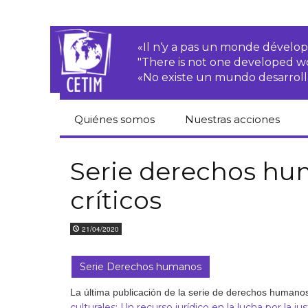
«Il n‘y a pas un monde dével
"There is not one developed 
«No existe un mundo desarroll
Quiénes somos
Nuestras acciones
CETIM
Derechos de las·os
campesinas·os
Serie derechos h
Equipo
críticos
Empresas
transnacionales
Newsletters
21/04/2020
Justicia
Informes de
medioambiental
actividades
Serie Derechos humanos
Derechos
Estatutos
económicos, sociales
La última publicación de la serie de derechos humanos
y culturales
culturales: Un recurso jurídico en la lucha por la jus