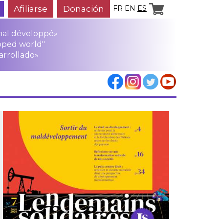
Afiliarse
Donación
FR
EN
ES
mal développé»
oped world"
arrollado»
los
rensa