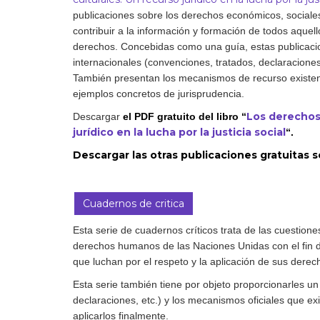
publicaciones sobre los derechos económicos, sociales 
Derecho al
desarrollo
contribuir a la información y formación de todos aquell
derechos. Concebidas como una guía, estas publicacion
Por país
internacionales (convenciones, tratados, declaraciones,
También presentan los mecanismos de recurso existente
Declaraciones en la
ejemplos concretos de jurisprudencia.
ONU
Los derechos 
Descargar
el PDF gratuito del libro “
jurídico en la lucha por la justicia social
“.
Conferencias
Descargar las otras publicaciones gratuita
Cuadernos de critica
Esta serie de cuadernos críticos trata de las cuestion
derechos humanos de las Naciones Unidas con el fin de
que luchan por el respeto y la aplicación de sus dere
Esta serie también tiene por objeto proporcionarles un
declaraciones, etc.) y los mecanismos oficiales que ex
aplicarlos finalmente.