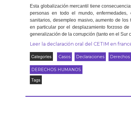
Esta globalización mercantil tiene consecuencia
Derecho al
desarrollo
personas en todo el mundo, enfermedades, c
sanitarios, desempleo masivo, aumento de los t
Por país
en particular por el desplazamiento forzoso de 
generalización de la corrupción (tanto en el Sur c
Declaraciones en la
ONU
Leer la declaración oral del CETIM en franc
Conferencias
Categories
Casos
Declaraciones
Derechos e
DERECHOS HUMANOS
Tags