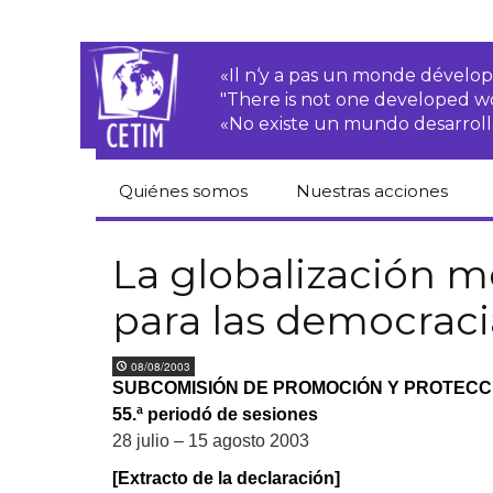
«Il n‘y a pas un monde dével
"There is not one developed 
«No existe un mundo desarroll
Quiénes somos
Nuestras acciones
CETIM
Derechos de las·os
campesinas·os
La globalización me
Equipo
para las democraci
Empresas
transnacionales
Newsletters
08/08/2003
Justicia
SUBCOMISIÓN DE PROMOCIÓN Y PROTEC
Informes de
medioambiental
actividades
55.ª periodó de sesiones
Derechos
28 julio – 15 agosto 2003
Estatutos
económicos, sociales
y culturales
[Extracto de la declaración]