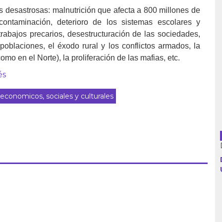
s desastrosas: malnutrición que afecta a 800 millones de
ontaminación, deterioro de los sistemas escolares y
rabajos precarios, desestructuración de las sociedades,
Argentina
poblaciones, el éxodo rural y los conflictos armados, la
omo en el Norte), la proliferación de las mafias, etc.
Bolivia
és
Brasil
conomicos, sociales y culturales
Chile
Colombia
Cuba
Ecuador
España
Francia