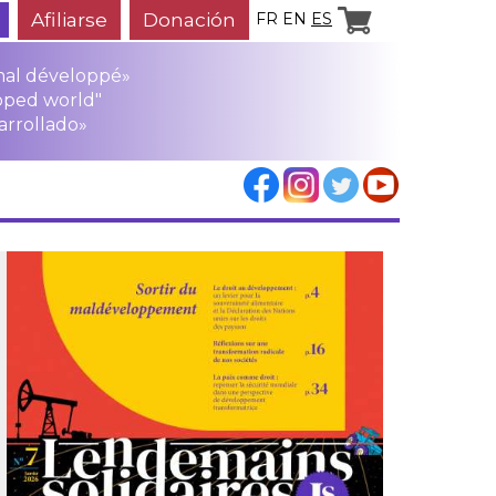
Afiliarse
Donación
FR
EN
ES
mal développé»
oped world"
arrollado»
los
rensa