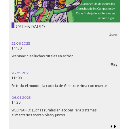
CALENDARIO
June
25.06.2025
16.10.
14h30
18h30
Webinair : las luchas rurales en accíon
Líbano
May
28.05.2025
24.09
11h00
19:00
En todo el mundo, la codicia de Glencore rima con muerte
Confer
renaci
06.05.2025
14:30
18.09.
19:00
WEBINARIO: Luchas rurales en acción! Para sistemas
alimentarios sostenibles y justos
Soberan
al gen