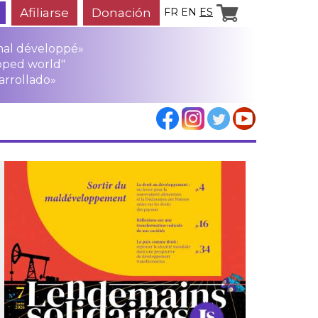
Afiliarse
Donación
FR
EN
ES
mal développé»
oped world"
arrollado»
los
rensa