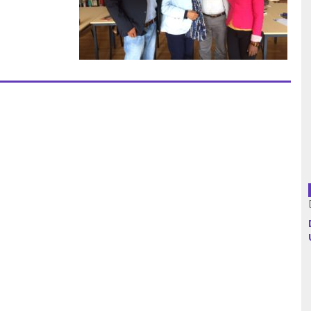
Argentina
Bolivia
Brasil
Chile
Colombia
Cuba
Ecuador
España
Francia