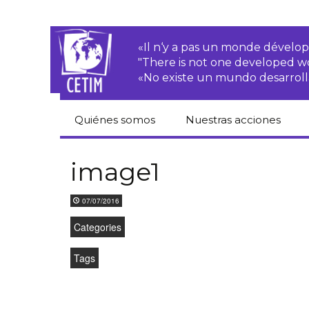
«Il n‘y a pas un monde dével
"There is not one developed 
«No existe un mundo desarroll
Quiénes somos
Nuestras acciones
CETIM
Derechos de las·os
campesinas·os
image1
Equipo
Empresas
07/07/2016
transnacionales
Newsletters
Categories
Justicia
Informes de
medioambiental
actividades
Tags
Derechos
Estatutos
económicos, sociales
y culturales