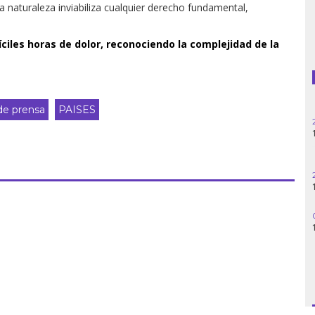
 naturaleza inviabiliza cualquier derecho fundamental,
Guatemala
fíciles horas de dolor, reconociendo la complejidad de la
Haití
Madagascar
e prensa
PAISES
Nigeria
Palestina
Peru
Siria
Turquía
Venezuela