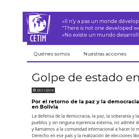
«Il n‘y a pas un monde dével
"There is not one developed 
«No existe un mundo desarroll
Quiénes somos
Nuestras acciones
CETIM
Derechos de las·os
campesinas·os
Golpe de estado en
Equipo
Empresas
25/11/2019
transnacionales
Newsletters
Por el retorno de la paz y la democracia
Justicia
en Bolivia
Informes de
medioambiental
actividades
La defensa de la democracia, la paz, la soberanía y l
pueblos y sin ninguna injerencia externa, no admite 
Derechos
Estatutos
económicos, sociales
y llamamos a la comunidad internacional a hacer lo m
y culturales
Derecho en ese país y la realización de elecciones lib