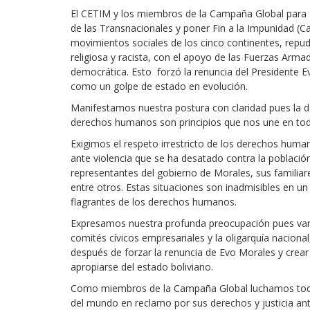
El CETIM y los miembros de la Campaña Global para R
Derecho al
de las Transnacionales y poner Fin a la Impunidad (
desarrollo
movimientos sociales de los cinco continentes, repudi
religiosa y racista, con el apoyo de las Fuerzas Armad
Por país
democrática. Esto forzó la renuncia del Presidente Ev
como un golpe de estado en evolución.
Declaraciones en la
ONU
Manifestamos nuestra postura con claridad pues la de
derechos humanos son principios que nos une en to
Conferencias
Exigimos el respeto irrestricto de los derechos human
ante violencia que se ha desatado contra la población
representantes del gobierno de Morales, sus familiare
entre otros. Estas situaciones son inadmisibles en 
flagrantes de los derechos humanos.
Expresamos nuestra profunda preocupación pues vario
comités cívicos empresariales y la oligarquía naciona
después de forzar la renuncia de Evo Morales y crear
apropiarse del estado boliviano.
Como miembros de la Campaña Global luchamos todos 
del mundo en reclamo por sus derechos y justicia an