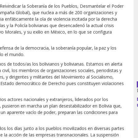
eivindicar la Soberanía de los Pueblos, Desmantelar el Poder
Campaña Global), que nuclea a más de 200 organizaciones y
a enfáticamente la ola de violencia incitada por la derecha
as y la Policía bolivianas que desencadenó la actual crisis
Argentina
o Morales, y su exilio en México, en lo que se configura
Bolivia
fensa de la democracia, la soberanía popular, la paz y los
Brasil
do el mundo.
os de todos/as los bolivianos y bolivianas. Estamos en alerta
Chile
 civil, los miembros de organizaciones sociales, periodistas y
s, y dirigentes y militantes del Movimiento al Socialismo,
Colombia
un Estado democrático de Derecho pues constituyen violaciones
Cuba
s actores nacionales y extranjeros, liderados por los
l, pusieron en marcha un plan desestabilizador en Bolivia que,
Ecuador
 un aparente vacío de poder, preparan las condiciones para
España
los días junto a los pueblos movilizados en diversas partes
te la acción de las empresas transnacionales. La suspensión
Francia