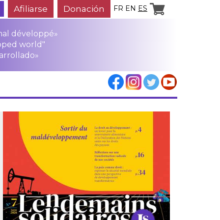
Afiliarse
Donación
FR
EN
ES
mal développé»
oped world"
arrollado»
los
rensa