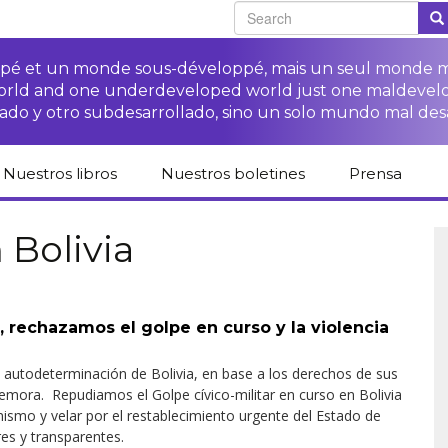
oppé et un monde sous-développé, mais un seul monde 
world and one underdeveloped world just one maldevel
ado y otro subdesarrollado, sino un solo mundo mal des
Nuestros libros
Nuestros boletines
Prensa
Catálogo de libros
Campaña
Espacio para 
del CETIM en
“Protección
medios
 Bolivia
español
derechos de las·os
campesinas·os”
Campaña Stop
Revista de p
Publicaciones
impunidad de las
Colección derechos
derechos humanos
Acceso a la justicia
ETNs
humanos
para las·os
, rechazamos el golpe en curso y la violencia
campesinas·os
Otros documentos y
Librería difusión
Acceso a la justicia
enlaces
Cuadernos críticos
para las víctimas de
a autodeterminación de Bolivia, en base a los derechos de sus
Fichas de formación
las ETNs
demora. Repudiamos el Golpe cívico-militar en curso en Bolivia
sobre los derechos
de las·os
ismo y velar por el restablecimiento urgente del Estado de
campesinas·os
res y transparentes.