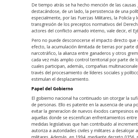
De tiempo atrás se ha hecho mención de las causas 
destacándose, de un lado, la persistencia de una polí
especialmente, por las Fuerzas Militares, la Policía y l
transgresión de los preceptos normativos del Derecho
actores del conflicto armado interno, vale decir, el Ej
Pero no puede desconocerse el impacto directo que ot
efecto, la acumulación ilimitada de tierras por parte 
narcotráfico, la alianza entre ganaderos y otros gre
cada vez más amplio control territorial por parte d
cuales participan, además, compañias multinacionales,
través del procesamiento de líderes sociales y polític
estimulan el desplazamiento.
Papel del Gobierno
El gobierno nacional ha continuado sin otorgar la su
de personas. Ello es patente en la ausencia de una pol
evitar la generacíon de nuevos éxodos campesinos en
aquellas donde se escenifican enfrentamientos entre E
medidas legislativas que han contribuido al incremen
autoriza a autoridades civiles y militares a desaloja
militares. Además, en 1994, mediante decreto 0356, p