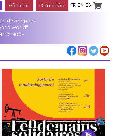
Afiliarse
Donación
FR
EN
ES
mal développé»
oped world"
arrollado»
los
rensa