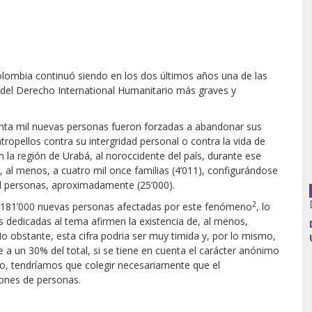
Argentina
lombia continuó siendo en los dos últimos años una de las
del Derecho International Humanitario más graves y
Bolivia
Brasil
uenta mil nuevas personas fueron forzadas a abandonar sus
tropellos contra su intergridad personal o contra la vida de
Chile
en la región de Urabá, al noroccidente del país, durante ese
, al menos, a cuatro mil once familias (4’011), configurándose
il personas, aproximadamente (25’000).
Colombia
2
de 181’000 nuevas personas afectadas por este fenómeno
, lo
Cuba
 dedicadas al tema afirmen la existencia de, al menos,
No obstante, esta cifra podria ser muy timida y, por lo mismo,
Ecuador
 a un 30% del total, si se tiene en cuenta el carácter anónimo
o, tendríamos que colegir necesariamente que el
España
lones de personas.
Francia