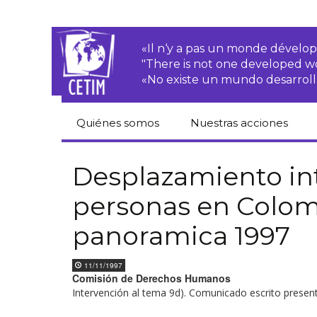
«Il n‘y a pas un monde dével
"There is not one developed 
«No existe un mundo desarroll
Quiénes somos
Nuestras acciones
CETIM
Derechos de las·os
campesinas·os
Desplazamiento in
Equipo
personas en Colom
Empresas
transnacionales
Newsletters
panoramica 1997
Justicia
Informes de
medioambiental
actividades
11/11/1997
Comisión de Derechos Humanos
Derechos
Intervención al tema 9d). Comunicado escrito present
Estatutos
económicos, sociales
y culturales