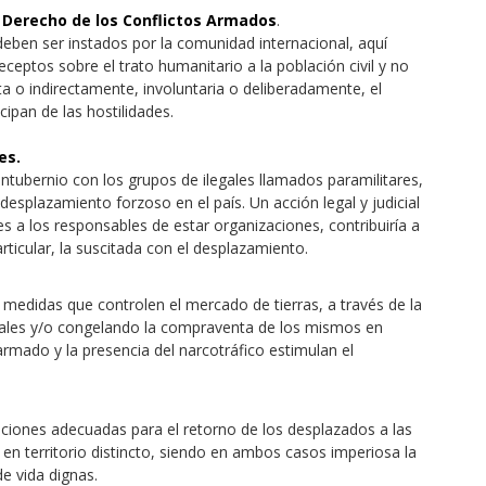
l Derecho de los Conflictos Armados
.
 deben ser instados por la comunidad internacional, aquí
ceptos sobre el trato humanitario a la población civil y no
 o indirectamente, involuntaria o deliberadamente, el
ipan de las hostilidades.
es.
ntubernio con los grupos de ilegales llamados paramilitares,
esplazamiento forzoso en el país. Un acción legal y judicial
es a los responsables de estar organizaciones, contribuiría a
ticular, la suscitada con el desplazamiento.
medidas que controlen el mercado de tierras, a través de la
 rurales y/o congelando la compraventa de los mismos en
armado y la presencia del narcotráfico estimulan el
diciones adecuadas para el retorno de los desplazados a las
en territorio distincto, siendo en ambos casos imperiosa la
de vida dignas.