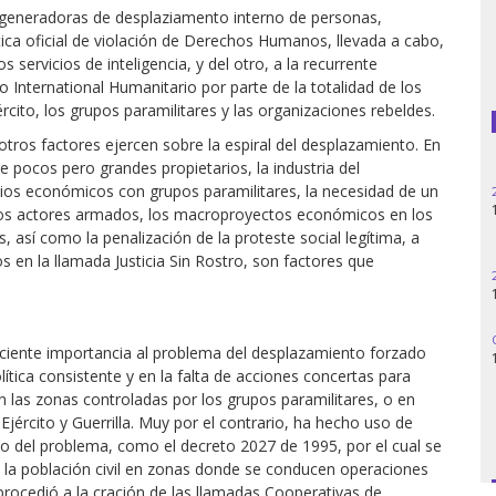
generadoras de desplaziamento interno de personas,
tica oficial de violación de Derechos Humanos, llevada a cabo,
Guatemala
os servicios de inteligencia, y del otro, a la recurrente
 International Humanitario por parte de la totalidad de los
Haití
ército, los grupos paramilitares y las organizaciones rebeldes.
ros factores ejercen sobre la espiral del desplazamiento. En
Madagascar
de pocos pero grandes propietarios, la industria del
mios económicos con grupos paramilitares, la necesidad de un
Nigeria
e los actores armados, los macroproyectos económicos en los
 así como la penalización de la proteste social legítima, a
Palestina
os en la llamada Justicia Sin Rostro, son factores que
Peru
Siria
ficiente importancia al problema del desplazamiento forzado
ítica consistente y en la falta de acciones concertas para
Turquía
 las zonas controladas por los grupos paramilitares, o en
jército y Guerrilla. Muy por el contrario, ha hecho uso de
to del problema, como el decreto 2027 de 1995, por el cual se
Venezuela
r a la población civil en zonas donde se conducen operaciones
rocedió a la cración de las llamadas Cooperativas de