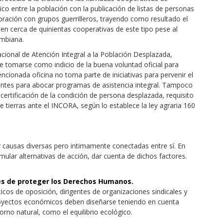
o entre la población con la publicación de listas de personas
ación con grupos guerrilleros, trayendo como resultado el
en cerca de quinientas cooperativas de este tipo pese al
ombiana.
acional de Atención Integral a la Población Desplazada,
ede tomarse como indicio de la buena voluntad oficial para
cionada oficina no toma parte de iniciativas para pervenir el
entes para abocar programas de asistencia integral. Tampoco
e certificación de la condición de persona desplazada, requisito
 tierras ante el INCORA, según lo establece la ley agraria 160
 causas diversas pero intimamente conectadas entre sí. En
mular alternativas de acción, dar cuenta de dichos factores.
les de proteger los Derechos Humanos.
ticos de oposición, dirigentes de organizaciones sindicales y
proyectos económicos deben diseñarse teniendo en cuenta
orno natural, como el equilibrio ecológico.