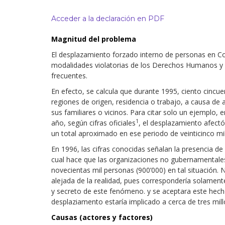
Derecho al
Acceder a la declaración en PDF
desarrollo
Magnitud del problema
Por país
El desplazamiento forzado interno de personas en Co
modalidades violatorias de los Derechos Humanos y 
Declaraciones en la
ONU
frecuentes.
En efecto, se calcula que durante 1995, ciento cinc
Conferencias
regiones de origen, residencia o trabajo, a causa de a
sus familiares o vicinos. Para citar solo un ejemplo, 
1
año, según cifras oficiales
, el desplazamiento afectó
un total aproximado en ese periodo de veinticinco m
En 1996, las cifras conocidas señalan la presencia 
cual hace que las organizaciones no gubernamentales
novecientas mil personas (900’000) en tal situación. 
alejada de la realidad, pues correspondería solamente
y secreto de este fenómeno. y se aceptara este hech
desplaziamento estaría implicado a cerca de tres mil
Causas (actores y factores)