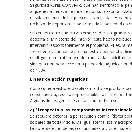
Seguridad Rural, CONVIVIR, que han sembrado el pánic
a quienes amenaza de muerte por su presunta colabor
desplazamiento de las personas sindicadas. Hoy exist
rechazo de importantes sectores de la sociedad col
Si bien es cierto que el Gobierno creó el Programa N
adscrita al Ministerio del Interior, este hecho no pu
intervenir responsablamente el problema. Pues, la men
fenómeno y carace de presupuesto y personal sufici
es diligente en tratándose de tramitar las solicitud d
sine qua non para acceder a planes de adjudicación de
de 1994.
Lineas de acción sugeridas
Como queda visto, el desplazamiento se produce por
consecuencia, resulta imprescindible, a la hora de for
Algunas líneas generales de acción podrían ser:
a) El respecto a los compromisos internaciona
Se requiere detener la persecusión contra líderes polí
sociales de toda índole. De igual forma, los macro
tanto el derecho de las comunidades a vivir en su ent