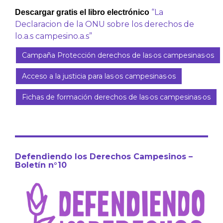
“La
Descargar gratis el libro electrónico
Declaracion de la ONU sobre los derechos de
lo.a.s campesino.a.s”
Campaña Protección derechos de las·os campesinas·os
Acceso a la justicia para las·os campesinas·os
Fichas de formación derechos de las·os campesinas·os
Defendiendo los Derechos Campesinos –
Boletín n°10