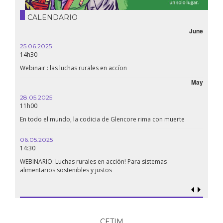
CALENDARIO
June
October
16.10.2024
18h30
Líbano, el derecho a la salud en tiempos de guerra
May
September
24.09.2024
19:00
muerte
Conferencia La Confederación de Estados del Sahel: ¿un
renacimiento panafricano?
18.09.2024
19:00
Soberanía alimentaria en Palestina: ¿qué perspectivas hay frente
al genocidio?
CETIM