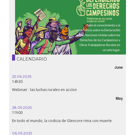
CALENDARIO
June
25.06.2025
16.10.
14h30
18h30
Webinair : las luchas rurales en accíon
Líbano
May
28.05.2025
24.09
11h00
19:00
En todo el mundo, la codicia de Glencore rima con muerte
Confer
renaci
06.05.2025