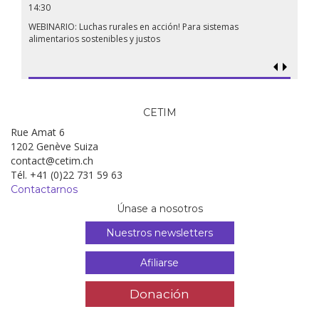
14:30
18.09.
19:00
WEBINARIO: Luchas rurales en acción! Para sistemas
alimentarios sostenibles y justos
Soberan
al gen
CETIM
Rue Amat 6
1202 Genève Suiza
contact@cetim.ch
Tél. +41 (0)22 731 59 63
Contactarnos
Únase a nosotros
Nuestros newsletters
Afiliarse
Donación