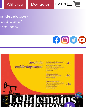
Afiliarse
Donación
FR
EN
ES
mal développé»
oped world"
arrollado»
los
rensa