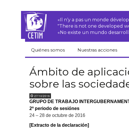
«Il n‘y a pas un monde dével
"There is not one developed 
«No existe un mundo desarroll
Quiénes somos
Nuestras acciones
CETIM
Derechos de las·os
campesinas·os
Ámbito de aplicaci
Equipo
sobre las sociedad
Empresas
transnacionales
Newsletters
27/10/2016
Justicia
GRUPO DE TRABAJO INTERGUBERNAMEN
Informes de
medioambiental
actividades
2ª periodo de sesiónes
Derechos
24 – 28 de octubre de 2016
Estatutos
económicos, sociales
y culturales
[Extracto de la declaración]