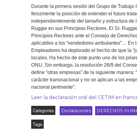
Durante la primera sesión del Grupo de Trabajo 
Derecho al
desarrollo
ferozmente la posición de extender el futuro trat
independientemente del tamaño y estructura de l
Por país
Ruggie en sus Principios Rectores. El Sr. Ruggie
Principios Rectores ante el Consejo de Derecho
Declaraciones en la
aplicables a los “vendedores ambulantes”… En la
ONU
Empleadores ha deplorado el hecho de que la “jur
locales. Ha hecho de este punto uno de los pilare
Conferencias
ONU. Sin embargo, la resolución 26/9 del Cons
define “otras empresas” de la siguiente manera: 
carácter transnacional y no se aplican a las empr
nacional pertinente”.
Leer la declaración oral del CETIM en franc
Categories
Declaraciones
DERECHOS HUM
Tags