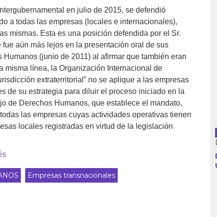
Intergubernamental en julio de 2015, se defendió
ado a todas las empresas (locales e internacionales),
as mismas. Esta es una posición defendida por el Sr.
Argentina
 fue aún más lejos en la presentación oral de sus
s Humanos (junio de 2011) al afirmar que también eran
Bolivia
 misma línea, la Organización Internacional de
isdicción extraterritorial” no se aplique a las empresas
Brasil
s de su estrategia para diluir el proceso iniciado en la
ejo de Derechos Humanos, que establece el mandato,
Chile
“todas las empresas cuyas actividades operativas tienen
esas locales registradas en virtud de la legislación
Colombia
Cuba
és
Ecuador
ANOS
Empresas transnacionales
España
Francia