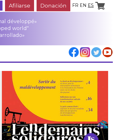
Afiliarse
Donación
FR
EN
ES
mal développé»
oped world"
arrollado»
los
rensa