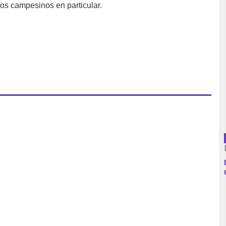
los campesinos en particular.
Argentina
Bolivia
Brasil
Chile
Colombia
Cuba
Ecuador
España
Francia