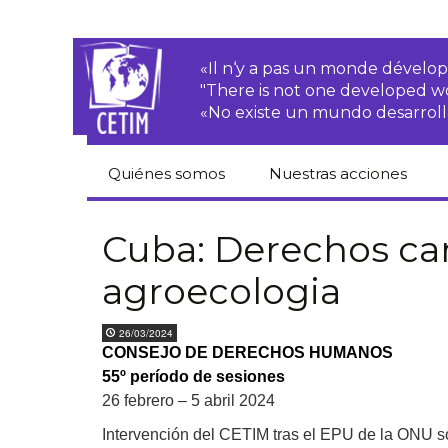
«Il n‘y a pas un monde dével
"There is not one developed 
«No existe un mundo desarroll
Quiénes somos
Nuestras acciones
CETIM
Derechos de las·os
campesinas·os
Cuba: Derechos ca
Equipo
agroecologia
Empresas
transnacionales
Newsletters
26/03/2024
Justicia
CONSEJO DE DERECHOS HUMANOS
Informes de
medioambiental
actividades
55º período de sesiones
Derechos
26 febrero – 5 abril 2024
Estatutos
económicos, sociales
y culturales
Intervención del CETIM tras el EPU de la ONU s