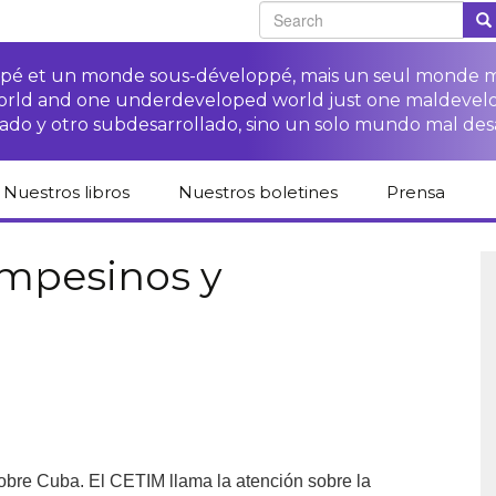
oppé et un monde sous-développé, mais un seul monde 
world and one underdeveloped world just one maldevel
ado y otro subdesarrollado, sino un solo mundo mal des
Nuestros libros
Nuestros boletines
Prensa
Catálogo de libros
Campaña
Espacio para 
del CETIM en
“Protección
medios
mpesinos y
español
derechos de las·os
campesinas·os”
Campaña Stop
Revista de p
Publicaciones
impunidad de las
Colección derechos
derechos humanos
Acceso a la justicia
ETNs
humanos
para las·os
campesinas·os
Otros documentos y
Librería difusión
Acceso a la justicia
enlaces
Cuadernos críticos
para las víctimas de
Fichas de formación
las ETNs
sobre los derechos
de las·os
campesinas·os
obre Cuba. El CETIM llama la atención sobre la