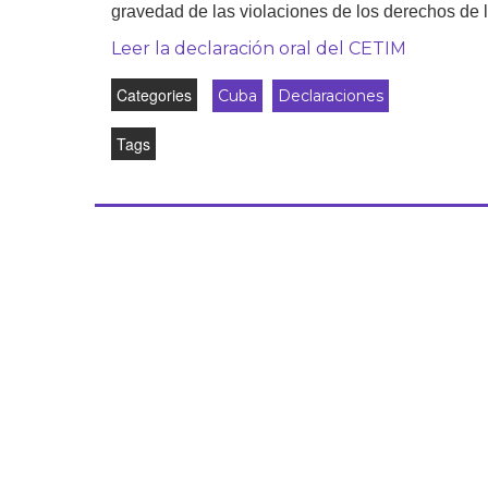
gravedad de las violaciones de los derechos de 
Derecho al
desarrollo
Leer la declaración oral del CETIM
Por país
Categories
Cuba
Declaraciones
Declaraciones en la
Tags
ONU
Conferencias