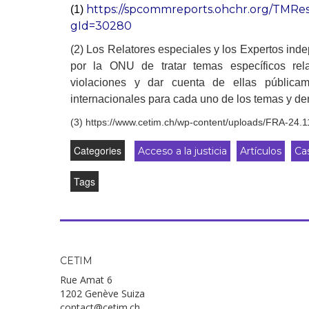
https://spcommreports.ohchr.org/TMR
(1)
gId=30280
(2) Los Relatores especiales y los Expertos i
por la ONU de tratar temas específicos rel
violaciones y dar cuenta de ellas pública
internacionales para cada uno de los temas y d
(3) https://www.cetim.ch/wp-content/uploads/FRA-24.1
Categories
Acceso a la justicia
Artículos
Ca
Tags
CETIM
Rue Amat 6
1202 Genève Suiza
contact@cetim.ch