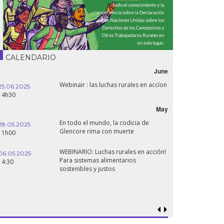
CALENDARIO
June
Webinair : las luchas rurales en accíon
25.06.2025
16.10.2024
14h30
18h30
May
En todo el mundo, la codicia de
28.05.2025
24.09.2024
Glencore rima con muerte
11h00
19:00
WEBINARIO: Luchas rurales en acción!
06.05.2025
Para sistemas alimentarios
18.09.2024
14:30
sostenibles y justos
19:00