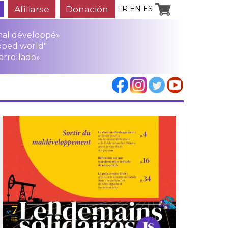
Afiliarse
Donación
FR
EN
ES
mal développé»
oped world"
arrollado»
los
rensa