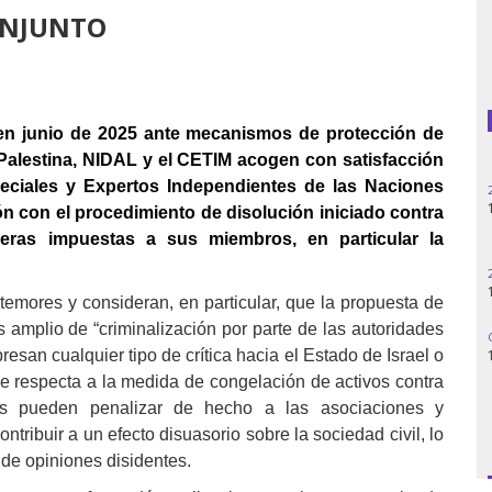
ONJUNTO
Guatemala
Haití
 en junio de 2025 ante mecanismos de protección de
Madagascar
alestina, NIDAL y el CETIM acogen con satisfacción
peciales y Expertos Independientes de las Naciones
Nigeria
ón con el procedimiento de disolución iniciado contra
ieras impuestas a sus miembros, en particular la
Palestina
Peru
emores y consideran, en particular, que la propuesta de
s amplio de “criminalización por parte de las autoridades
Siria
san cualquier tipo de crítica hacia el Estado de Israel o
e respecta a la medida de congelación de activos contra
Turquía
s pueden penalizar de hecho a las asociaciones y
tribuir a un efecto disuasorio sobre la sociedad civil, lo
Venezuela
 de opiniones disidentes.