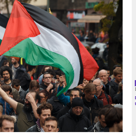
Argentina
Bolivia
Brasil
Chile
Colombia
Cuba
Ecuador
España
Francia