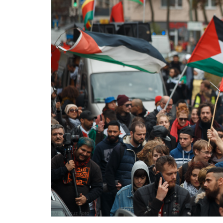
Derecho al
desarrollo
Por país
Declaraciones en la
ONU
Conferencias