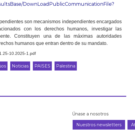
esultsBase/DownLoadPublicCommunicationFile?
ndependientes son mecanismos independientes encargados
acionados con los derechos humanos, investigar las
mente. Constituyen una de las máximas autoridades
erechos humanos que entran dentro de su mandato.
1.25-10.2025-1.pdf
sos
Noticias
PAISES
Palestina
Únase a nosotros
Nuestros newsletters
Af