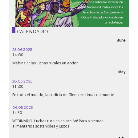
CALENDARIO
June
October
16.10.2024
18h30
Líbano, el derecho a la salud en tiempos de guerra
May
September
24.09.2024
19:00
 muerte
Conferencia La Confederación de Estados del Sahel: ¿un
renacimiento panafricano?
18.09.2024
19:00
s
Soberanía alimentaria en Palestina: ¿qué perspectivas hay frente
al genocidio?