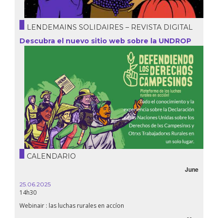
LENDEMAINS SOLIDAIRES – REVISTA DIGITAL
Descubra el nuevo sitio web sobre la UNDROP
CALENDARIO
June
25.06.2025
16.10.
14h30
18h30
Webinair : las luchas rurales en accíon
Líbano