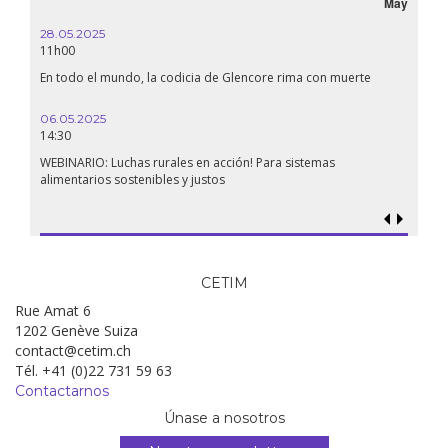
May
28.05.2025
24.09
11h00
19:00
En todo el mundo, la codicia de Glencore rima con muerte
Confer
renaci
06.05.2025
14:30
18.09.
19:00
WEBINARIO: Luchas rurales en acción! Para sistemas
alimentarios sostenibles y justos
Soberan
al gen
CETIM
Rue Amat 6
1202 Genève Suiza
contact@cetim.ch
Tél. +41 (0)22 731 59 63
Contactarnos
Únase a nosotros