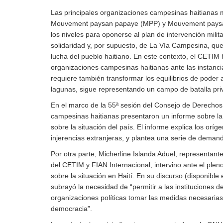
Las principales organizaciones campesinas haitianas 
Mouvement paysan papaye (MPP) y Mouvement paysan 
los niveles para oponerse al plan de intervención mili
solidaridad y, por supuesto, de La Vía Campesina, que
lucha del pueblo haitiano. En este contexto, el CETIM 
organizaciones campesinas haitianas ante las instanc
requiere también transformar los equilibrios de poder a
lagunas, sigue representando un campo de batalla priv
En el marco de la 55ª sesión del Consejo de Derecho
campesinas haitianas presentaron un informe sobre la 
sobre la situación del país. El informe explica los oríge
injerencias extranjeras, y plantea una serie de dema
Por otra parte, Micherline Islanda Aduel, representant
del CETIM y FIAN Internacional, intervino ante el pl
sobre la situación en Haití. En su discurso (disponibl
subrayó la necesidad de “permitir a las instituciones d
organizaciones políticas tomar las medidas necesarias 
democracia”.