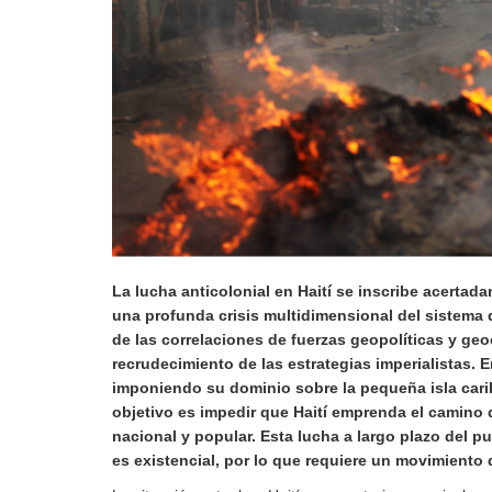
Derecho al
desarrollo
Por país
Declaraciones en la
ONU
Conferencias
La lucha anticolonial en Haití se inscribe acertad
una profunda crisis multidimensional del sistema 
de l
as correlaciones de fuerzas
geopolític
as
y geo
recrudecimiento de las estrategias imperialistas. 
imponiendo su dominio sobre la pequeña isla caribe
objetivo es impedir que Haití emprenda el camino 
nacional y popular.
Esta
lucha a largo plazo del p
es existencial, por lo que
requiere un movimiento d