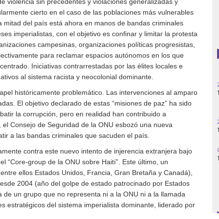
 de violencia sin precedentes y violaciones generalizadas y
larmente cierto en el caso de las poblaciones más vulnerables
Guatemala
La mitad del país está ahora en manos de bandas criminales
ses imperialistas, con el objetivo es confinar y limitar la protesta
Haití
rganizaciones campesinas, organizaciones políticas progresistas,
olectivamente para reclamar espacios autónomos en los que
Madagascar
entrado. Iniciativas contrarrestadas por las élites locales e
ativos al sistema racista y neocolonial dominante.
Nigeria
pel históricamente problemático. Las intervenciones al amparo
das. El objetivo declarado de estas “misiones de paz” ha sido
Palestina
mbatir la corrupción, pero en realidad han contribuido a
23, el Consejo de Seguridad de la ONU esbozó una nueva
Peru
atir a las bandas criminales que sacuden el país.
amente contra este nuevo intento de injerencia extranjera bajo
Siria
el “Core-group de la ONU sobre Haití”. Este último, un
entre ellos Estados Unidos, Francia, Gran Bretaña y Canadá),
Turquía
tí desde 2004 (año del golpe de estado patrocinado por Estados
ata de un grupo que no representa ni a la ONU ni a la llamada
Venezuela
es estratégicos del sistema imperialista dominante, liderado por