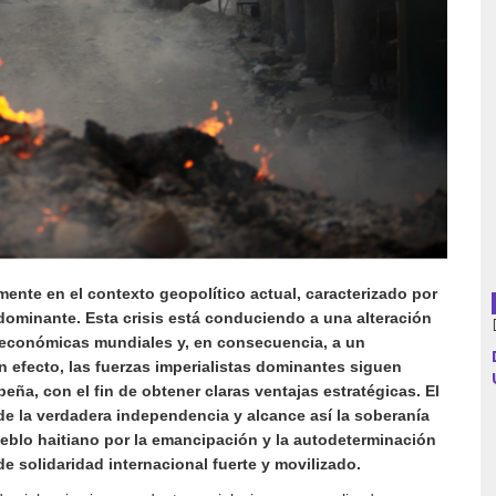
Argentina
Bolivia
Brasil
Chile
Colombia
amente en el contexto geopolítico actual, caracterizado por
dominante. Esta crisis está conduciendo a una alteración
económic
as
mundial
es
y, en consecuencia, a un
Cuba
En efecto, las fuerzas imperialistas dominantes siguen
ña, con el fin de obtener claras ventajas estratégicas. El
Ecuador
de la verdadera independencia y alcance así la soberanía
ueblo haitiano por la emancipación y la autodeterminación
España
e solidaridad internacional fuerte y movilizado.
Francia