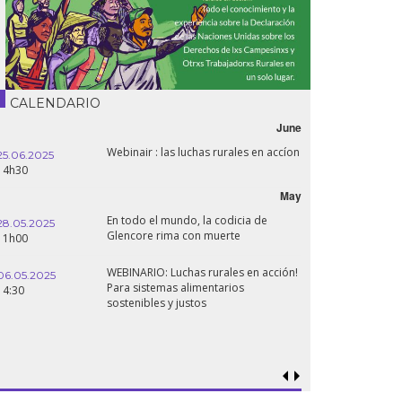
CALENDARIO
June
Webinair : las luchas rurales en accíon
25.06.2025
16.10.2024
14h30
18h30
May
En todo el mundo, la codicia de
28.05.2025
24.09.2024
Glencore rima con muerte
11h00
19:00
WEBINARIO: Luchas rurales en acción!
06.05.2025
Para sistemas alimentarios
18.09.2024
14:30
sostenibles y justos
19:00