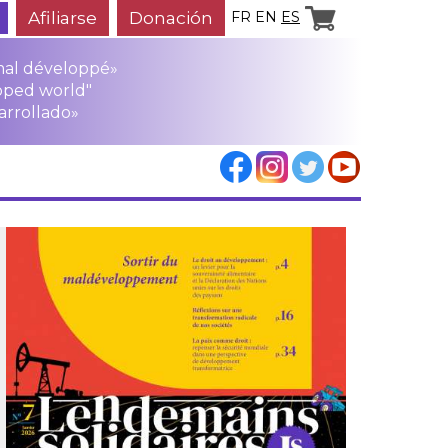
Afiliarse
Donación
FR
EN
ES
mal développé»
oped world"
arrollado»
los
rensa