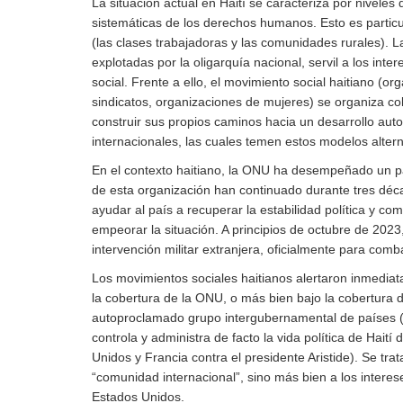
La situación actual en Haití se caracteriza por niveles
sistemáticas de los derechos humanos. Esto es particu
(las clases trabajadoras y las comunidades rurales). 
explotadas por la oligarquía nacional, servil a los intere
social. Frente a ello, el movimiento social haitiano (o
sindicatos, organizaciones de mujeres) se organiza c
construir sus propios caminos hacia un desarrollo autoc
internacionales, las cuales temen estos modelos altern
En el contexto haitiano, la ONU ha desempeñado un pa
de esta organización han continuado durante tres déca
ayudar al país a recuperar la estabilidad política y co
empeorar la situación. A principios de octubre de 20
intervención militar extranjera, oficialmente para comb
Los movimientos sociales haitianos alertaron inmediat
la cobertura de la ONU, o más bien bajo la cobertura d
autoproclamado grupo intergubernamental de países (
controla y administra de facto la vida política de Hai
Unidos y Francia contra el presidente Aristide). Se tr
“comunidad internacional”, sino más bien a los interes
Estados Unidos.