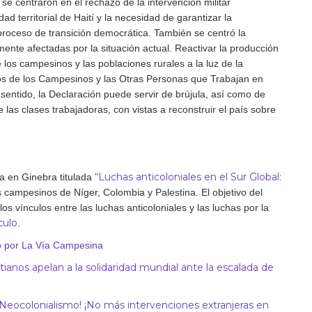
se centraron en el rechazo de la intervención militar
dad territorial de Haití y la necesidad de garantizar la
 proceso de transición democrática. También se centró la
mente afectadas por la situación actual. Reactivar la producción
los campesinos y las poblaciones rurales a la luz de la
os de los Campesinos y las Otras Personas que Trabajan en
sentido, la Declaración puede servir de brújula, así como de
de las clases trabajadoras, con vistas a reconstruir el país sobre
“Luchas anticoloniales en el Sur Global:
ca en Ginebra titulada
s campesinos de Níger, Colombia y Palestina. El objetivo del
s vínculos entre las luchas anticoloniales y las luchas por la
culo
.
ado por La Vía Campesina
ianos apelan a la solidaridad mundial ante la escalada de
al Neocolonialismo! ¡No más intervenciones extranjeras en