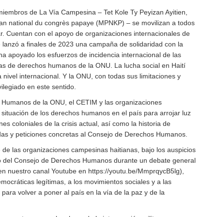
miembros de La Vía Campesina – Tet Kole Ty Peyizan Ayitien,
national du congrès papaye (MPNKP) – se movilizan a todos
tar. Cuentan con el apoyo de organizaciones internacionales de
 lanzó a finales de 2023 una campaña de solidaridad con la
ha apoyado los esfuerzos de incidencia internacional de las
ias de derechos humanos de la ONU. La lucha social en Haití
 nivel internacional. Y la ONU, con todas sus limitaciones y
ilegiado en este sentido.
s Humanos de la ONU, el CETIM y las organizaciones
situación de los derechos humanos en el país para arrojar luz
nes coloniales de la crisis actual, así como la historia de
ndas y peticiones concretas al Consejo de Derechos Humanos.
e de las organizaciones campesinas haitianas, bajo los auspicios
eno del Consejo de Derechos Humanos durante un debate general
e en nuestro canal Youtube en https://youtu.be/MmprqycB5lg),
emocráticas legítimas, a los movimientos sociales y a las
para volver a poner al país en la vía de la paz y de la