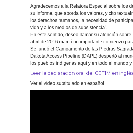
Agradecemos a la Relatora Especial sobre los der
Derecho al
desarrollo
su informe, que aborda los valores, y cito textual
los derechos humanos, la necesidad de participa
Por país
vida y a los medios de subsistencia”.
En este sentido, deseo llamar su atención sobre 
Declaraciones en la
abril de 2016 marcó un importante comienzo para 
ONU
Se fundó el Campamento de las Piedras Sagradas
Dakota Access Pipeline (DAPL) despertó al mundo
Conferencias
los pueblos indígenas aquí y en todo el mundo y
Leer la declaración oral del CETIM en inglé
Ver el vídeo subtitulado en español