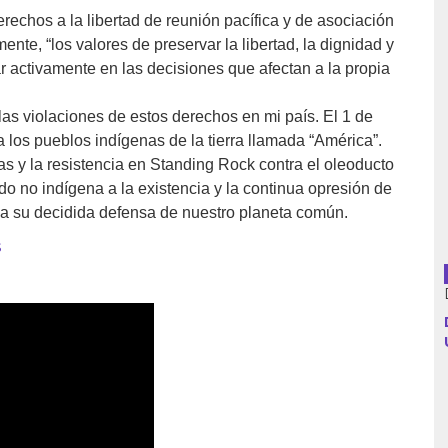
echos a la libertad de reunión pacífica y de asociación
mente, “los valores de preservar la libertad, la dignidad y
r activamente en las decisiones que afectan a la propia
Argentina
las violaciones de estos derechos en mi país. El 1 de
Bolivia
los pueblos indígenas de la tierra llamada “América”.
 y la resistencia en Standing Rock contra el oleoducto
Brasil
 no indígena a la existencia y la continua opresión de
 a su decidida defensa de nuestro planeta común.
Chile
s
Colombia
Cuba
Ecuador
España
Francia