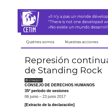
«Il n‘y a pas un monde dével
"There is not one developed 
«No existe un mundo desarroll
Quiénes somos
Nuestras acciones
CETIM
Derechos de las·os
campesinas·os
Represión continua
Equipo
de Standing Rock
Empresas
transnacionales
Newsletters
07/06/2017
Justicia
CONSEJO DE DERECHOS HUMANOS
Informes de
medioambiental
actividades
35º período de sesiones
Derechos
06 junio – 23 junio 2017
Estatutos
económicos, sociales
y culturales
[Extracto de la declaración]