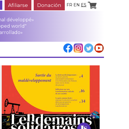
Afiliarse
Donación
FR
EN
ES
mal développé»
oped world"
arrollado»
los
rensa