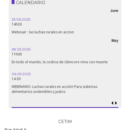
CALENDARIO
June
25.06.2025
14h30
Webinair : las luchas rurales en accíon
May
28.05.2025
11h00
En todo el mundo, la codicia de Glencore rima con muerte
06.05.2025
14:30
WEBINARIO: Luchas rurales en acción! Para sistemas
alimentarios sostenibles y justos
CETIM
Rue Amat 6