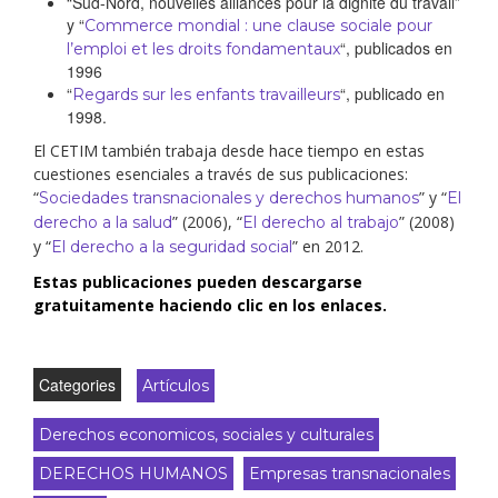
“Sud-Nord, nouvelles alliances pour la dignité du travail”
y “
Commerce mondial : une clause sociale pour
“, publicados en
l’emploi et les droits fondamentaux
1996
“
“, publicado en
Regards sur les enfants travailleurs
1998.
El CETIM también trabaja desde hace tiempo en estas
cuestiones esenciales a través de sus publicaciones:
“
” y “
Sociedades transnacionales y derechos humanos
El
” (2006), “
” (2008)
derecho a la salud
El derecho al trabajo
y “
” en 2012.
El derecho a la seguridad social
Estas publicaciones pueden descargarse
gratuitamente haciendo clic en los enlaces.
Categories
Artículos
Derechos economicos, sociales y culturales
DERECHOS HUMANOS
Empresas transnacionales