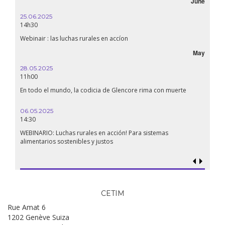
June
25.06.2025
14h30
Webinair : las luchas rurales en accíon
May
28.05.2025
11h00
En todo el mundo, la codicia de Glencore rima con muerte
06.05.2025
14:30
WEBINARIO: Luchas rurales en acción! Para sistemas
alimentarios sostenibles y justos
CETIM
Rue Amat 6
1202 Genève Suiza