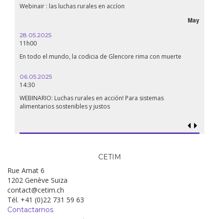
Webinair : las luchas rurales en accíon
May
28.05.2025
11h00
En todo el mundo, la codicia de Glencore rima con muerte
06.05.2025
14:30
WEBINARIO: Luchas rurales en acción! Para sistemas
alimentarios sostenibles y justos
CETIM
Rue Amat 6
1202 Genève Suiza
contact@cetim.ch
Tél. +41 (0)22 731 59 63
Contactarnos