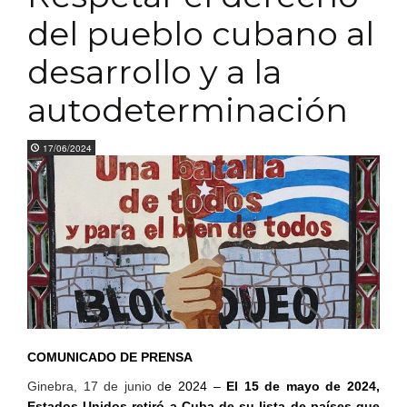
del pueblo cubano al
desarrollo y a la
autodeterminación
17/06/2024
COMUNICADO DE PRENSA
Ginebra, 17 de junio d
e 2024
–
El 15 de mayo de 2024,
Estados Unidos retiró a Cuba de su lista de países que