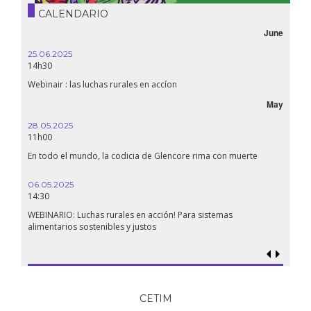
CALENDARIO
June
25.06.2025
16.10.
14h30
18h30
Webinair : las luchas rurales en accíon
Líbano
May
28.05.2025
24.09
11h00
19:00
En todo el mundo, la codicia de Glencore rima con muerte
Confer
renaci
06.05.2025
14:30
18.09.
19:00
WEBINARIO: Luchas rurales en acción! Para sistemas
alimentarios sostenibles y justos
Soberan
al gen
CETIM