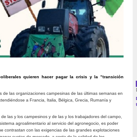
Argentina
Bolivia
Brasil
Chile
eoliberales quieren hacer pagar la crisis y la “transición
Colombia
es de las organizaciones campesinas de las últimas semanas en
Cuba
endiéndose a Francia, Italia, Bélgica, Grecia, Rumanía y
Ecuador
 de las y los campesinos y de las y los trabajadores del campo,
España
sistema agroalimentario al servicio del agronegocio, es poder
que contrastan con las exigencias de las grandes explotaciones
Francia
 ganar cuotas de mercado, a costa de la calidad de los