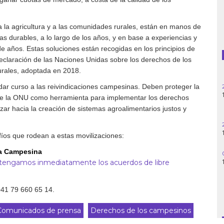
Guatemala
 a la agricultura y a las comunidades rurales, están en manos de
cas durables, a lo largo de los años, y en base a experiencias y
Haití
e años. Estas soluciones están recogidas en los principios de
Declaración de las Naciones Unidas sobre los derechos de los
Madagascar
urales, adoptada en 2018.
ar curso a las reivindicaciones campesinas. Deben proteger la
Nigeria
de la ONU como herramienta para implementar los derechos
ar hacia la creación de sistemas agroalimentarios justos y
Palestina
Peru
íos que rodean a estas movilizaciones:
ía Campesina
Siria
¡Detengamos inmediatamente los acuerdos de libre
Turquía
+41 79 660 65 14.
Venezuela
Comunicados de prensa
Derechos de los campesinos