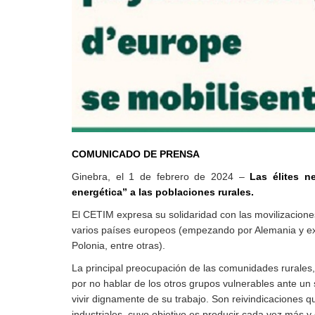
Derecho al
desarrollo
Por país
Declaraciones en la
ONU
Conferencias
COMUNICADO DE PRENSA
Ginebra, el 1 de febrero de 2024 –
L
as élites n
energética” a las poblaciones rurales.
El CETIM expresa su solidaridad con las movilizacion
varios países europeos (empezando por Alemania y ext
Polonia, entre otras).
La principal preocupación de las comunidades rurales,
por no hablar de los otros grupos vulnerables ante un 
vivir dignamente de su trabajo. Son reivindicaciones 
industriales, cuyo objetivo es producir cada vez más y