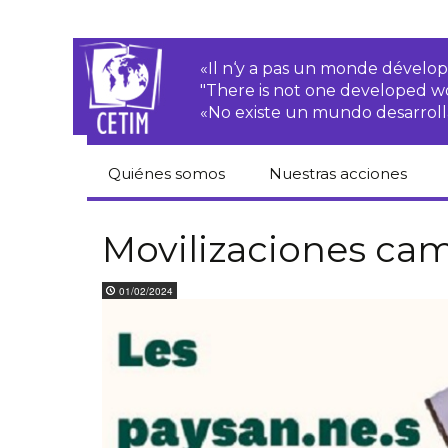
«Il n‘y a pas un monde dével
"There is not one developed 
«No existe un mundo desarroll
Quiénes somos
Nuestras acciones
CETIM
Derechos de las·os
campesinas·os
Movilizaciones ca
Equipo
Empresas
01/02/2024
transnacionales
Newsletters
Justicia
Informes de
medioambiental
actividades
Derechos
Estatutos
económicos, sociales
y culturales