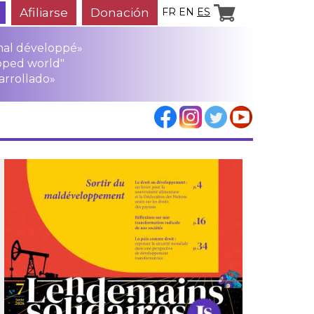
Afiliarse
Donación
FR
EN
ES
mal développé»
oped world"
arrollado»
los
rensa