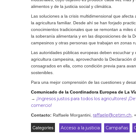
alimentos y de la justicia social y climática.
Las soluciones a la crisis multidimensional que afecta
la agricultura familiar. Desde ahí se han forjado practi
conocimientos tradicionales que se remontan a miles d
la soberanía alimentaria y en las disposiciones de la 
campesinos y otras personas que trabajan en zonas r
Las autoridades públicas europeas deben escuchar y d
agricultura campesina, aprovechando la Declaración 
consagrados en ella, como condición previa para avanz
sostenibles.
Para una mejor comprensión de las cuestiones y desaf
Comunicado de la Coordinadora Europea de La V
¡Ingresos justos para todos los agricultores! 
→
comercio!
raffaele@cetim.ch
Contacto:
Raffaele Morgantini
,
, 
Categories
Acceso a la justicia
Campañas