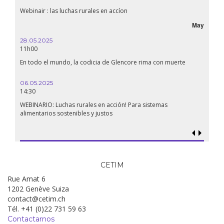
Webinair : las luchas rurales en accíon
May
28.05.2025
11h00
En todo el mundo, la codicia de Glencore rima con muerte
06.05.2025
14:30
WEBINARIO: Luchas rurales en acción! Para sistemas
alimentarios sostenibles y justos
CETIM
Rue Amat 6
1202 Genève Suiza
contact@cetim.ch
Tél. +41 (0)22 731 59 63
Contactarnos