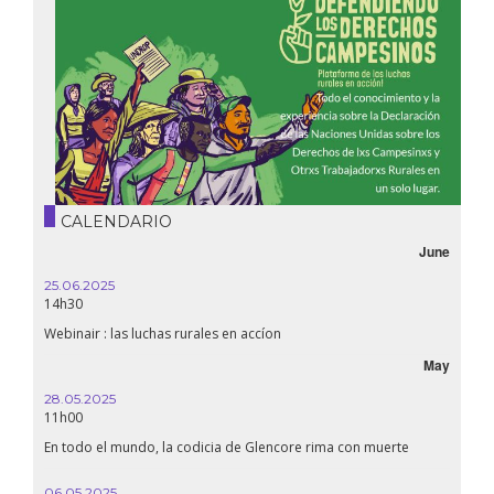
CALENDARIO
June
25.06.2025
16.10.
14h30
18h30
Webinair : las luchas rurales en accíon
Líbano
May
28.05.2025
24.09
11h00
19:00
En todo el mundo, la codicia de Glencore rima con muerte
Confer
renaci
06.05.2025