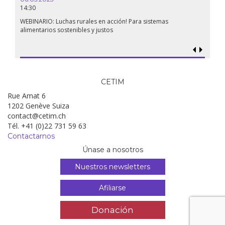
14:30
18.09.
19:00
WEBINARIO: Luchas rurales en acción! Para sistemas
alimentarios sostenibles y justos
Soberan
al gen
CETIM
Rue Amat 6
1202 Genève Suiza
contact@cetim.ch
Tél. +41 (0)22 731 59 63
Contactarnos
Únase a nosotros
Nuestros newsletters
Afiliarse
Donación