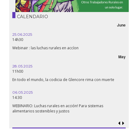
CALENDARIO
June
25.06.2025
16.10.
14h30
18h30
Webinair : las luchas rurales en accíon
Líbano
May
28.05.2025
24.09
11h00
19:00
En todo el mundo, la codicia de Glencore rima con muerte
Confer
renaci
06.05.2025
14:30
18.09.
19:00
WEBINARIO: Luchas rurales en acción! Para sistemas
alimentarios sostenibles y justos
Soberan
al gen