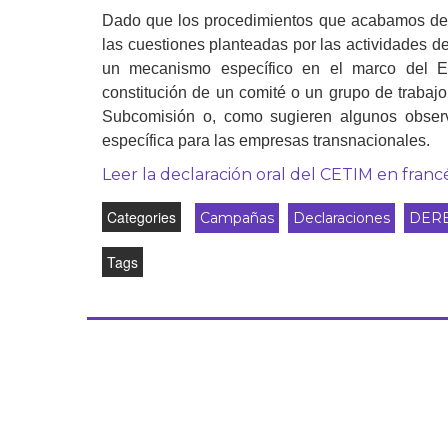
Dado que los procedimientos que acabamos de 
Derecho al
desarrollo
las cuestiones planteadas por las actividades d
un mecanismo específico en el marco del 
Por país
constitución de un comité o un grupo de trabajo
Subcomisión o, como sugieren algunos observ
Declaraciones en la
específica para las empresas transnacionales.
ONU
Leer la declaración oral del CETIM en franc
Conferencias
Categories
Campañas
Declaraciones
DER
Tags