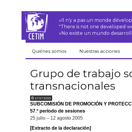
«Il n‘y a pas un monde dével
"There is not one developed 
«No existe un mundo desarroll
Quiénes somos
Nuestras acciones
CETIM
Derechos de las·os
campesinas·os
Grupo de trabajo s
Equipo
transnacionales
Empresas
transnacionales
Newsletters
27/07/2005
Justicia
SUBCOMISIÓN DE PROMOCIÓN Y PROTEC
Informes de
medioambiental
actividades
57.º período de sesiones
Derechos
25 julio – 12 agosto 2005
Estatutos
económicos, sociales
y culturales
[Extracto de la declaración]