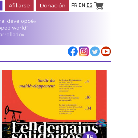
Afiliarse
Donación
FR
EN
ES
mal développé»
oped world"
arrollado»
los
rensa