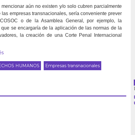
mencionar aún no existen y/o solo cubren parcialmente
e las empresas transnacionales, sería conveniente prever
ECOSOC o de la Asamblea General, por ejemplo, la
Argentina
 que se encargaría de la aplicación de las normas de la
adores, la creación de una Corte Penal Internacional
Bolivia
és
Brasil
ECHOS HUMANOS
Empresas transnacionales
Chile
Colombia
Cuba
Ecuador
España
Francia