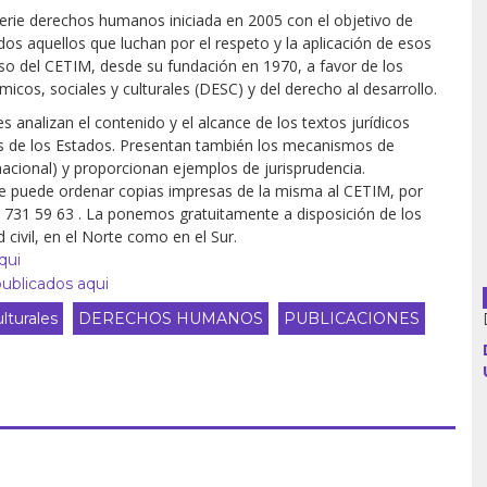
serie derechos humanos iniciada en 2005 con el objetivo de
dos aquellos que luchan por el respeto y la aplicación de esos
so del CETIM, desde su fundación en 1970, a favor de los
cos, sociales y culturales (DESC) y del derecho al desarrollo.
Argentina
 analizan el contenido y el alcance de los textos jurídicos
Bolivia
nes de los Estados. Presentan también los mecanismos de
rnacional) y proporcionan ejemplos de jurisprudencia.
. Se puede ordenar copias impresas de la misma al CETIM, por
Brasil
2 731 59 63 . La ponemos gratuitamente a disposición de los
civil, en el Norte como en el Sur.
Chile
qui
ublicados aqui
Colombia
lturales
DERECHOS HUMANOS
PUBLICACIONES
Cuba
Ecuador
España
Francia