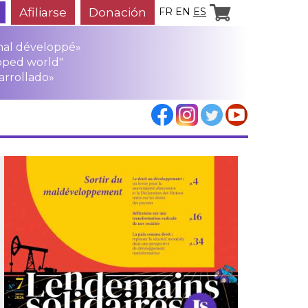
Afiliarse
Donación
FR
EN
ES
mal développé»
oped world"
arrollado»
los
rensa