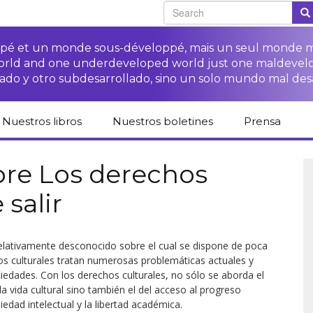
oppé et un monde sous-développé, mais un seul monde 
world and one underdeveloped world just one maldevel
ado y otro subdesarrollado, sino un solo mundo mal des
Nuestros libros
Nuestros boletines
Prensa
Catálogo de libros
Campaña
Espacio para 
del CETIM en
“Protección
medios
obre Los derechos
español
derechos de las·os
campesinas·os”
 salir
Campaña Stop
Revista de p
Publicaciones
impunidad de las
Colección derechos
derechos humanos
Acceso a la justicia
ETNs
humanos
para las·os
campesinas·os
Otros documentos y
elativamente desconocido sobre el cual se dispone de poca
Librería difusión
Acceso a la justicia
enlaces
Cuadernos críticos
para las víctimas de
os culturales tratan numerosas problemáticas actuales y
Fichas de formación
las ETNs
edades. Con los derechos culturales, no sólo se aborda el
sobre los derechos
de las·os
 la vida cultural sino también el del acceso al progreso
campesinas·os
piedad intelectual y la libertad académica.