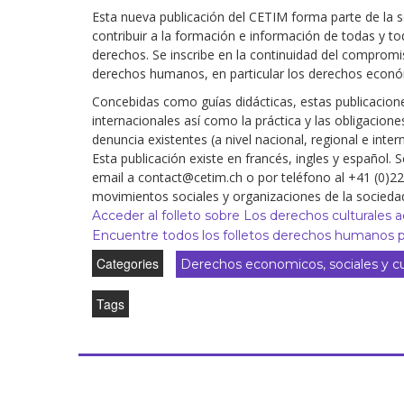
Esta nueva publicación del CETIM forma parte de la 
Derecho al
contribuir a la formación e información de todas y to
desarrollo
derechos. Se inscribe en la continuidad del compromi
derechos humanos, en particular los derechos económi
Por país
Concebidas como guías didácticas, estas publicaciones
Declaraciones en la
internacionales así como la práctica y las obligacio
ONU
denuncia existentes (a nivel nacional, regional e inte
Esta publicación existe en francés, ingles y español
Conferencias
email a contact@cetim.ch o por teléfono al +41 (0)2
movimientos sociales y organizaciones de la sociedad 
Acceder al folleto sobre Los derechos culturales a
Encuentre todos los folletos derechos humanos p
Categories
Derechos economicos, sociales y cu
Tags