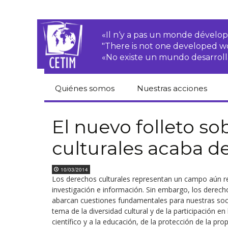
«Il n‘y a pas un monde dével
"There is not one developed 
«No existe un mundo desarroll
Quiénes somos
Nuestras acciones
CETIM
Derechos de las·os
campesinas·os
El nuevo folleto s
Equipo
culturales acaba de
Empresas
transnacionales
Newsletters
10/03/2014
Justicia
Los derechos culturales representan un campo aún r
Informes de
medioambiental
actividades
investigación e información. Sin embargo, los derech
abarcan cuestiones fundamentales para nuestras soci
Derechos
Estatutos
económicos, sociales
tema de la diversidad cultural y de la participación en
y culturales
científico y a la educación, de la protección de la pro