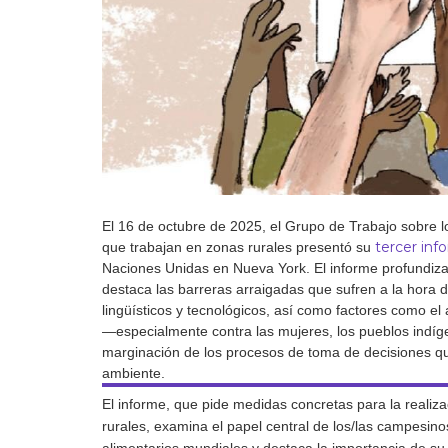
Derecho al
desarrollo
Por país
Declaraciones en la
ONU
Conferencias
El 16 de octubre de 2025, el Grupo de Trabajo sobre 
tercer inf
que trabajan en zonas rurales presentó su
Naciones Unidas en Nueva York. El informe profundiza e
destaca las barreras arraigadas que sufren a la hora de
lingüísticos y tecnológicos, así como factores como el 
—especialmente contra las mujeres, los pueblos indí
marginación de los procesos de toma de decisiones que
ambiente.
El informe, que pide medidas concretas para la realiza
rurales, examina el papel central de los/las campesino