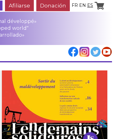
Afiliarse
Donación
FR
EN
ES
mal développé»
oped world"
arrollado»
los
rensa