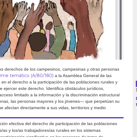
Argentina
Bolivia
Brasil
Chile
los derechos de los campesinos, campesinas y otras personas
orme temático (A/80/180)
a la Asamblea General de las
Colombia
n el derecho a la participación de las poblaciones rurales y
 ejercer este derecho. Identifica obstáculos jurídicos,
Cuba
acceso limitado a la información y la discriminación estructural
genas, las personas mayores y los jóvenes— que perpetúan su
 afectan directamente a sus vidas, territorios y medio
Ecuador
España
ción efectiva del derecho de participación de las poblaciones
s/as y los/as trabajadores/as rurales en los sistemas
Francia