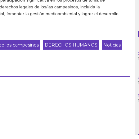
participación significativa en los procesos de toma de
derechos legales de los/las campesinos, incluida la
Guatemala
ial, fomentar la gestión medioambiental y lograr el desarrollo
Haití
Madagascar
de los campesinos
DERECHOS HUMANOS
Noticias
Nigeria
Palestina
Peru
Siria
Turquía
Venezuela