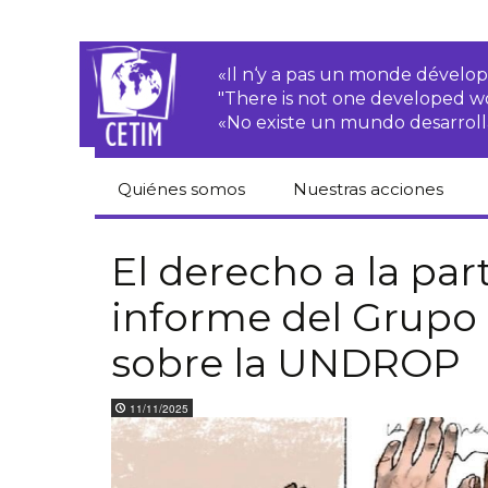
«Il n‘y a pas un monde dével
"There is not one developed 
«No existe un mundo desarroll
Quiénes somos
Nuestras acciones
CETIM
Derechos de las·os
campesinas·os
El derecho a la par
Equipo
informe del Grupo 
Empresas
transnacionales
Newsletters
sobre la UNDROP
Justicia
Informes de
medioambiental
actividades
11/11/2025
Derechos
Estatutos
económicos, sociales
y culturales