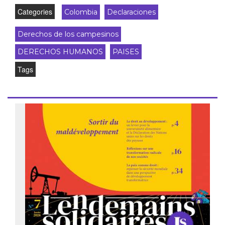
Categories
Colombia
Declaraciones
Derechos de los campesinos
DERECHOS HUMANOS
PAISES
Tags