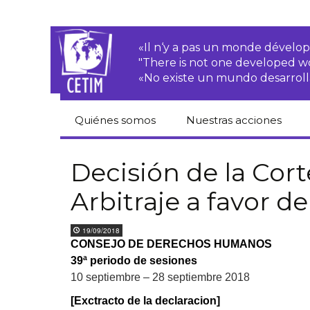
«Il n‘y a pas un monde dével
"There is not one developed 
«No existe un mundo desarroll
Quiénes somos
Nuestras acciones
CETIM
Derechos de las·os
campesinas·os
Decisión de la Co
Equipo
Arbitraje a favor d
Empresas
transnacionales
Newsletters
19/09/2018
Justicia
CONSEJO DE DERECHOS HUMANOS
Informes de
medioambiental
actividades
39ª periodo de sesiones
Derechos
10 septiembre – 28 septiembre 2018
Estatutos
económicos, sociales
y culturales
[Exctracto de la declaracion]