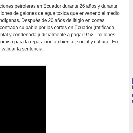
ciones petroleras en Ecuador durante 26 años y durante
illones de galones de agua tóxica que envenenó el medio
ndígenas. Después de 20 años de litigio en cortes
Argentina
ontrada culpable por las cortes en Ecuador (ratificada
ntal y condenada judicialmente a pagar 9.521 millones
Bolivia
omiso para la reparación ambiental, social y cultural. En
validar la sentencia.
Brasil
Chile
Colombia
Cuba
Ecuador
España
Francia