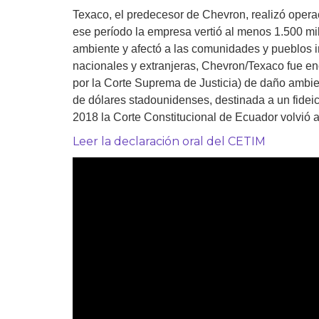
Texaco, el predecesor de Chevron, realizó opera
Derecho al
desarrollo
ese período la empresa vertió al menos 1.500 m
ambiente y afectó a las comunidades y pueblos i
Por país
nacionales y extranjeras, Chevron/Texaco fue enc
por la Corte Suprema de Justicia) de daño ambie
Declaraciones en la
de dólares stadounidenses, destinada a un fideic
ONU
2018 la Corte Constitucional de Ecuador volvió a 
Conferencias
Leer la declaración oral del CETIM