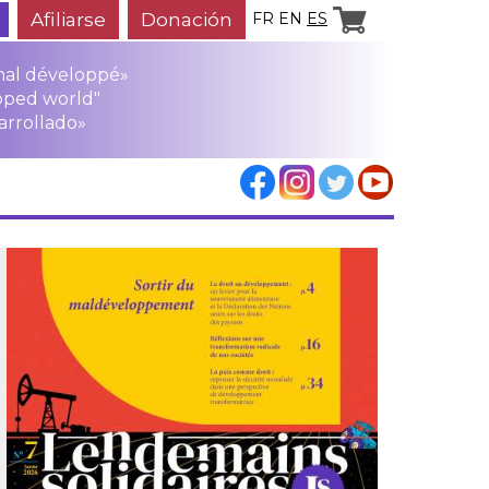
Afiliarse
Donación
FR
EN
ES
mal développé»
oped world"
arrollado»
los
rensa