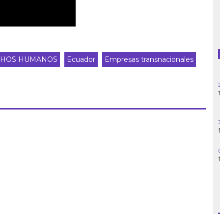
Guatemala
Haití
CHOS HUMANOS
Ecuador
Empresas transnacionales
Madagascar
Nigeria
Palestina
Peru
Siria
Turquía
Venezuela