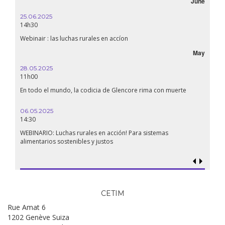
June
25.06.2025
16.10.
14h30
18h30
Webinair : las luchas rurales en accíon
Líbano
May
28.05.2025
24.09
11h00
19:00
En todo el mundo, la codicia de Glencore rima con muerte
Confer
renaci
06.05.2025
14:30
18.09.
19:00
WEBINARIO: Luchas rurales en acción! Para sistemas
alimentarios sostenibles y justos
Soberan
al gen
CETIM
Rue Amat 6
1202 Genève Suiza