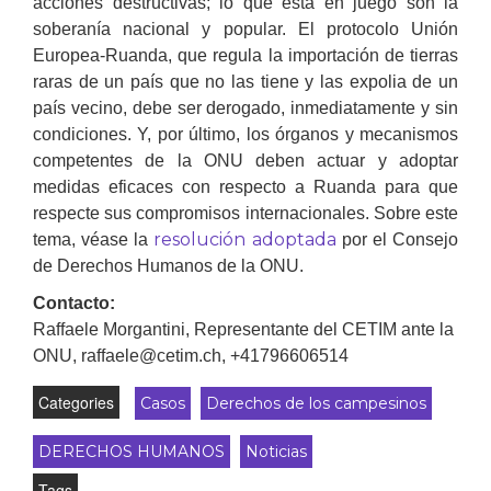
acciones destructivas; lo que está en juego son la
soberanía nacional y popular. El protocolo Unión
Europea-Ruanda, que regula la importación de tierras
raras de un país que no las tiene y las expolia de un
país vecino, debe ser derogado, inmediatamente y sin
condiciones. Y, por último, los órganos y mecanismos
competentes de la ONU deben actuar y adoptar
medidas eficaces con respecto a Ruanda para que
respecte sus compromisos internacionales. Sobre este
resolución adoptada
tema, véase la
por el Consejo
de Derechos Humanos de la ONU.
Contacto:
Raffaele Morgantini, Representante del CETIM ante la
ONU, raffaele@cetim.ch, +41796606514
Categories
Casos
Derechos de los campesinos
DERECHOS HUMANOS
Noticias
Tags