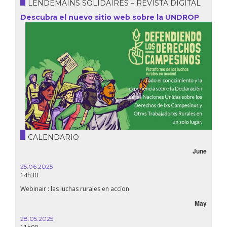
LENDEMAINS SOLIDAIRES – REVISTA DIGITAL
Descubra el nuevo sitio web sobre la UNDROP
CALENDARIO
June
25.06.2025
16.10.
14h30
18h30
Webinair : las luchas rurales en accíon
Líbano
May
28.05.2025
24.09