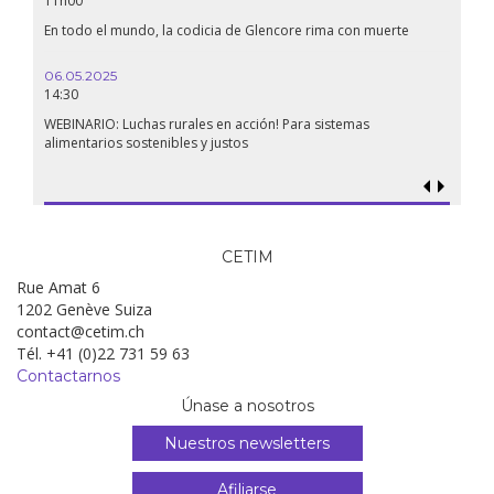
11h00
19:00
En todo el mundo, la codicia de Glencore rima con muerte
Confer
renaci
06.05.2025
14:30
18.09.
19:00
WEBINARIO: Luchas rurales en acción! Para sistemas
alimentarios sostenibles y justos
Soberan
al gen
CETIM
Rue Amat 6
1202 Genève Suiza
contact@cetim.ch
Tél. +41 (0)22 731 59 63
Contactarnos
Únase a nosotros
Nuestros newsletters
Afiliarse