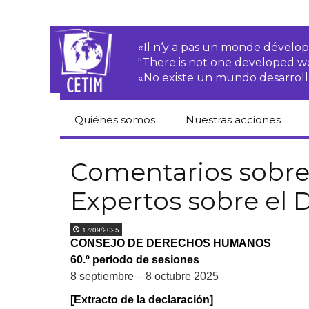
«Il n‘y a pas un monde dével
"There is not one developed 
«No existe un mundo desarroll
Quiénes somos
Nuestras acciones
CETIM
Derechos de las·os
campesinas·os
Comentarios sobre
Equipo
Expertos sobre el 
Empresas
transnacionales
Newsletters
17/09/2025
Justicia
CONSEJO DE DERECHOS HUMANOS
Informes de
medioambiental
actividades
60.º período de sesiones
Derechos
8 septiembre – 8 octubre 2025
Estatutos
económicos, sociales
y culturales
[Extracto de la declaración]