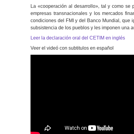
La «cooperación al desarrollo», tal y como se
Derecho al
desarrollo
empresas transnacionales y los mercados finan
condiciones del FMI y del Banco Mundial, que ig
Por país
subsistencia de los pueblos y les imponen una a
Leer la declaración oral del CETIM en inglés
Declaraciones en la
ONU
Veer el videó con subtitulos en español
Conferencias