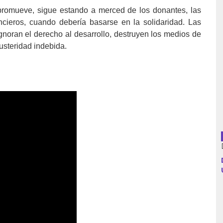
 promueve, sigue estando a merced de los donantes, las
cieros, cuando debería basarse en la solidaridad. Las
noran el derecho al desarrollo, destruyen los medios de
Argentina
usteridad indebida.
Bolivia
Brasil
Chile
Colombia
Cuba
Ecuador
España
Francia