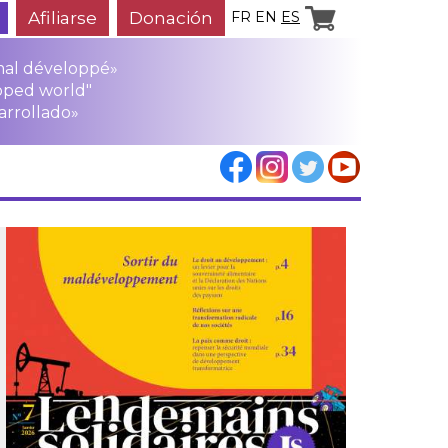
Afiliarse
Donación
FR
EN
ES
mal développé»
oped world"
arrollado»
los
rensa